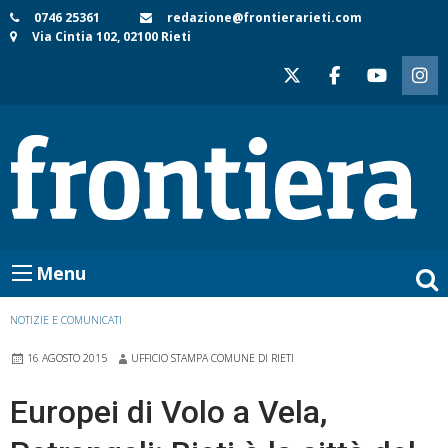
Skip
0746 25361
redazione@frontierarieti.com
Via Cintia 102, 02100 Rieti
to
content
Menu
NOTIZIE E COMUNICATI
16 AGOSTO 2015
UFFICIO STAMPA COMUNE DI RIETI
Europei di Volo a Vela,