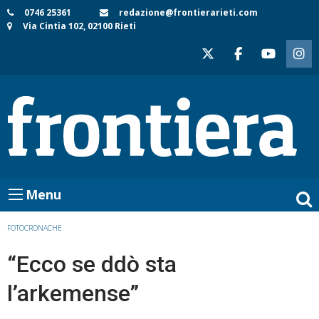
Skip
0746 25361
redazione@frontierarieti.com
Via Cintia 102, 02100 Rieti
to
content
Menu
FOTOCRONACHE
“Ecco se ddò sta
l’arkemense”