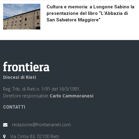
Cultura e memoria: a Longone Sabino la
presentazione del libro “L’Abbazia di
San Salvatore Maggiore”
Diocesi di Rieti
Reg. Trib. di Rieti n. 1/91 del 16/3/1991.
Direttore responsabile
Carlo Cammoranesi
CONTATTI
redazione@frontierarieti.com
Via Cintia 83, 02100 Rieti