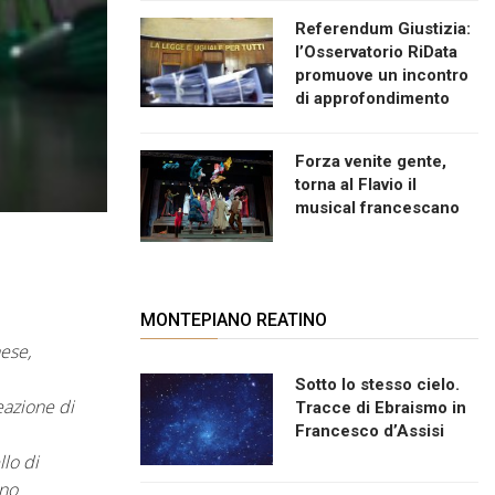
Referendum Giustizia:
l’Osservatorio RiData
promuove un incontro
di approfondimento
Forza venite gente,
torna al Flavio il
musical francescano
MONTEPIANO REATINO
ese,
Sotto lo stesso cielo.
eazione di
Tracce di Ebraismo in
Francesco d’Assisi
llo di
ono