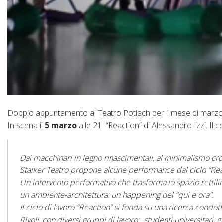
Doppio appuntamento al Teatro Potlach per il mese di marzo
In scena il
5 marzo
alle 21 “Reaction” di Alessandro Izzi. Il c
Dai macchinari in legno rinascimentali, al minimalismo cro
Stalker Teatro propone alcune performance dal ciclo “Rea
Un intervento performativo che trasforma lo spazio rettil
un ambiente-architettura: un happening del “qui e ora”.
Il ciclo di lavoro “Reaction” si fonda su una ricerca condo
Rivoli, con diversi gruppi di lavoro: studenti universitari, 