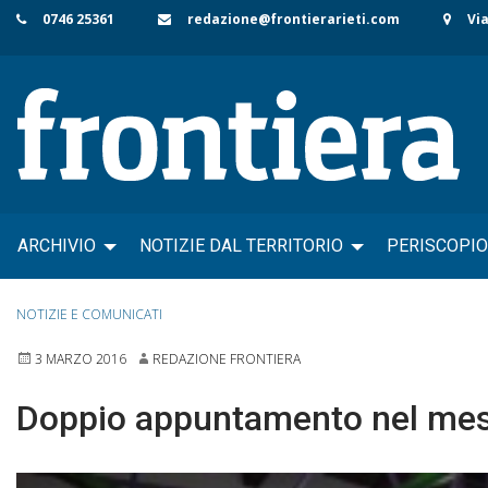
Skip
0746 25361
redazione@frontierarieti.com
Via
to
content
ARCHIVIO
NOTIZIE DAL TERRITORIO
PERISCOPIO
NOTIZIE E COMUNICATI
3 MARZO 2016
REDAZIONE FRONTIERA
Doppio appuntamento nel mese