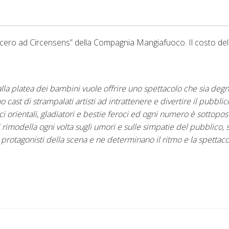
icero ad Circensens” della Compagnia Mangiafuoco. Il costo del b
lla platea dei bambini vuole offrire uno spettacolo che sia degno
 cast di strampalati artisti ad intrattenere e divertire il pubblic
i orientali, gladiatori e bestie feroci ed ogni numero è sottopos
 si rimodella ogni volta sugli umori e sulle simpatie del pubblico
i protagonisti della scena e ne determinano il ritmo e la spettacol