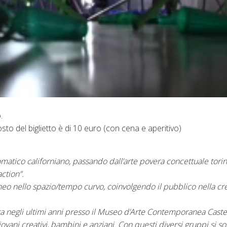
.
osto del biglietto è di 10 euro (con cena e aperitivo)
matico californiano, passando dall’arte povera concettuale torin
ction”.
ineo nello spazio/tempo curvo, coinvolgendo il pubblico nella cr
tta negli ultimi anni presso il Museo d’Arte Contemporanea Caste
giovani creativi, bambini e anziani. Con questi diversi gruppi si s