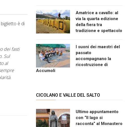
Amatrice a cavallo: al
via la quarta edizione
iglietto è di
della fiera tra
tradizione e spettacolo
I suoni dei maestri del
 dei fasti
passato
o. Sul
accompagnano la
to al
ricostruzione di
, sempre
Accumoli
arità.
CICOLANO E VALLE DEL SALTO
Ultimo appuntamento
con “Il lago si
racconta” al Monastero