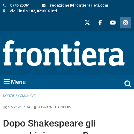
Skip
0746 25361
redazione@frontierarieti.com
Via Cintia 102, 02100 Rieti
to
content
Menu
NOTIZIE E COMUNICATI
5 AGOSTO 2014
REDAZIONE FRONTIERA
Dopo Shakespeare gli