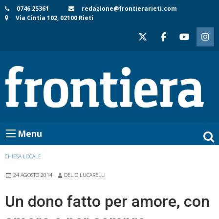
Skip
0746 25361
redazione@frontierarieti.com
Via Cintia 102, 02100 Rieti
to
content
Menu
CHIESA LOCALE
24 AGOSTO 2014
DELIO LUCARELLI
Un dono fatto per amore, con