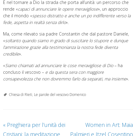
È nel tornare a Dio la strada che porta all’unità: un percorso che
rende «
capaci di annunciare le opere meravigliose
», un approccio
che il mondo «
spesso distratto e anche un po indifferente verso la
fede, aspetta in realtà senza dirlo
».
Ma, come rilevato sia padre Constantin che dal pastore Daniele,
«
soltanto quando siamo in grado di suscitare lo s
t
upore e dunque
l’ammirazione gr
a
zie alla testimonianza la nostra fede diventa
cr
e
dibile
».
«
Siamo chiamati ad annunciare le cose meravigliose di Dio
– ha
concluso il vescovo –
e
da questa sera con maggiore
consapevolezza che non dovremmo farlo da separati, ma insieme
».
Chiesa di Rieti
,
Le parole del vescovo Domenico
«
Preghiera per l’unità dei
Women in Art: Maia
Cristiani: la meditazione
Palmieri e Itzel Cosentino