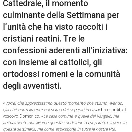
Cattedrale, il momento
culminante della Settimana per
l’unità che ha visto raccolti i
cristiani reatini. Tre le
confessioni aderenti all’iniziativa:
con insieme ai cattolici, gli
ortodossi romeni e la comunità
degli avventisti.
«
Vorrei che apprezzassimo questo momento che stiamo vivendo,
giacché normalmente noi siamo dei separati in casa
» ha esordito il
vescovo Domenico. «
La casa comune è quella del Vangelo, ma
abitualmente noi viviamo questa condizione da separati, e invece in
questa settimana, ma come aspirazione in tutta la nostra vita,