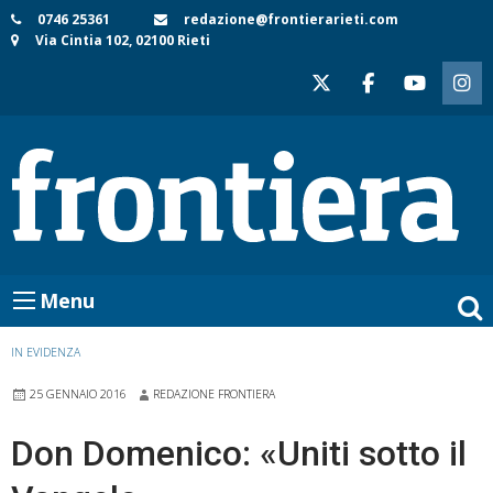
Skip
0746 25361
redazione@frontierarieti.com
Via Cintia 102, 02100 Rieti
to
content
Menu
IN EVIDENZA
25 GENNAIO 2016
REDAZIONE FRONTIERA
Don Domenico: «Uniti sotto il