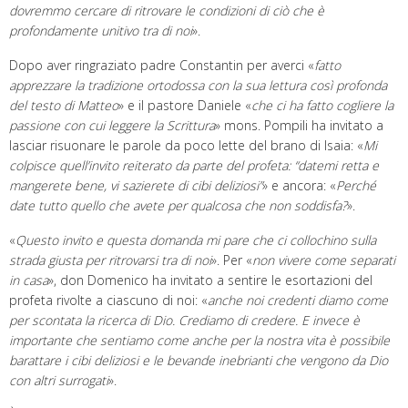
dovremmo
cercare
di ritrovare le condizioni di ciò che è
profondamente unitivo tra di noi
».
Dopo aver ringraziato padre Constantin per averci «
fatto
apprezzare la tradizione ortodossa con la sua lettura così profonda
del testo di Matteo
» e il pastore Daniele «
che ci ha fatto
cogliere la
passione con cui leggere la Scrittura
» mons. Pompili ha invitato a
lasciar risuonare le parole da poco lette del brano di Isaia: «
M
i
colpisce quell’invito reiterato da parte del profeta: “datemi retta e
mangerete bene, vi sazierete di cibi deliziosi”
» e ancora: «
Perché
date
t
utto quello che avete per qualcosa che non soddisfa?
».
«
Questo invito e questa domanda mi pare che ci collochino sulla
strada giusta per ritrovarsi tra di noi
». Per «
non vivere come separati
in casa
», don Domenico ha invitato a sentire le esortazioni del
profeta rivolte a ciascuno di noi: «
a
nche noi credenti diamo come
per scontata la ricerca di Dio. Crediamo di credere. E invece è
importante che sentiamo come anche per la nostra vita è possibile
barattare i cibi delizio
s
i e le bevande inebrianti che vengono da
Dio
con altri surrogati
».