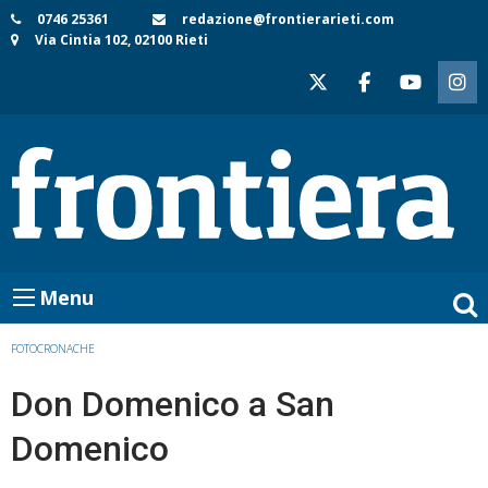
Skip
0746 25361
redazione@frontierarieti.com
Via Cintia 102, 02100 Rieti
to
content
Menu
FOTOCRONACHE
Don Domenico a San
Domenico