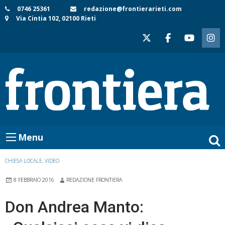
Skip
0746 25361
redazione@frontierarieti.com
Via Cintia 102, 02100 Rieti
to
content
Menu
CHIESA LOCALE
,
VIDEO
8 FEBBRAIO 2016
REDAZIONE FRONTIERA
Don Andrea Manto: