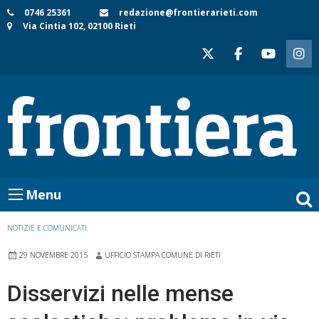
Skip
0746 25361
redazione@frontierarieti.com
Via Cintia 102, 02100 Rieti
to
content
Menu
NOTIZIE E COMUNICATI
29 NOVEMBRE 2015
UFFICIO STAMPA COMUNE DI RIETI
Disservizi nelle mense