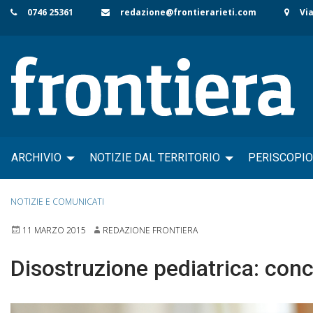
Skip
0746 25361
redazione@frontierarieti.com
Via
to
content
ARCHIVIO
NOTIZIE DAL TERRITORIO
PERISCOPIO
NOTIZIE E COMUNICATI
11 MARZO 2015
REDAZIONE FRONTIERA
Disostruzione pediatrica: concl