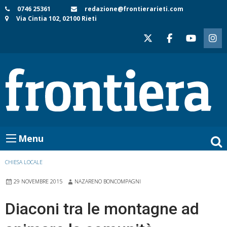
Skip
0746 25361
redazione@frontierarieti.com
Via Cintia 102, 02100 Rieti
to
content
Menu
CHIESA LOCALE
29 NOVEMBRE 2015
NAZARENO BONCOMPAGNI
Diaconi tra le montagne ad