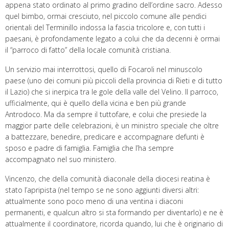
appena stato ordinato al primo gradino dell’ordine sacro. Adesso
quel bimbo, ormai cresciuto, nel piccolo comune alle pendici
orientali del Terminillo indossa la fascia tricolore e, con tutti i
paesani, è profondamente legato a colui che da decenni è ormai
il “parroco di fatto” della locale comunità cristiana.
Un servizio mai interrottosi, quello di Focaroli nel minuscolo
paese (uno dei comuni più piccoli della provincia di Rieti e di tutto
il Lazio) che si inerpica tra le gole della valle del Velino. Il parroco,
ufficialmente, qui è quello della vicina e ben più grande
Antrodoco. Ma da sempre il tuttofare, e colui che presiede la
maggior parte delle celebrazioni, è un ministro speciale che oltre
a battezzare, benedire, predicare e accompagnare defunti è
sposo e padre di famiglia. Famiglia che l’ha sempre
accompagnato nel suo ministero.
Vincenzo, che della comunità diaconale della diocesi reatina è
stato l’apripista (nel tempo se ne sono aggiunti diversi altri:
attualmente sono poco meno di una ventina i diaconi
permanenti, e qualcun altro si sta formando per diventarlo) e ne è
attualmente il coordinatore, ricorda quando, lui che è originario di