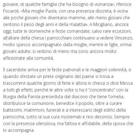
giovane, di qualche famiglia che ha bisogno di vicinanza», riferisce
Focaroli. «Mia moglie Paola, con una presenza discreta, è vicina
alle poche giovani che diventano mamme, alle meno giovani che
sentono il peso degli anni e della malattia». A Micigliano, ancora
oggi, tutte le domeniche e feste comandate, salvo rare eccezioni,
all’altare della chiesa i parrocchiani continuano a vedere Vincenzo,
molto spesso accompagnato dalla moglie, mentre le figlie, ormai
giovani adulte, si vedono di meno ma sono ancora molto
affezionate alla comunità.
Il sacerdote arriva per le feste patronali e le maggiori solennità, o
quando d’estate un prete originario del paese si trova a
trascorrervi qualche giorno di ferie e allora in chiesa si dice Messa
a tutti gli effetti, perché le altre volte si ha il “concentrato” con la
liturgia della Parola presieduta dal diacono che tiene l’omelia,
distribuisce la comunione, benedice il popolo, oltre a curare
battesimi, matrimoni, funerali e a interessarsi degli edifici della
parrocchia, sotto la sua cura risistemati e resi decorosi. Sempre
con la presenza silenziosa, ma fattiva e affidabile, della sposa che
lo accompagna.