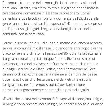
Borbona, altro paese della zona, già da lettore e accolito, nei
primi anni Ottanta, era stato inviato a Micigliano per animare la
celebrazione domenicale in assenza di presbitero. Come
dimenticare quella volta in cui, una domenica dell’83, diede alla
gente l’annuncio che si sarebbe sposato? «Dapprima la sorpresa,
poi l’applauso, gli auguri, il regalo. Una famiglia creata nella
comunità, con la comunità».
Perché la sposa Paola si unì subito al marito che, ancora accolito,
serviva la comunità miciglianese. E quando tre anni dopo divenne
diacono (venne ordinato nell’agosto dell’86, durante la Settimana
liturgica nazionale ospitata in quell’anno a Rieti) non smise di
accompagnarlo nel suo servizio. Successivamente si unirono le
due figlie, Maristella e Maria Letizia, che si formarono nel loro
cammino di iniziazione cristiana insieme ai bambini del paese
dove il papà ogni dì di festa giungeva da Rieti città (in cui la
famiglia si era nel frattempo stabilita) per l’animazione
domenicale rigorosamente con moglie e prole al seguito.
«È vero che la cura della comunità fa capo al diacono, ma le figlie,
la moglie sono presenti nella liturgia, nel tenere il polso di qualche