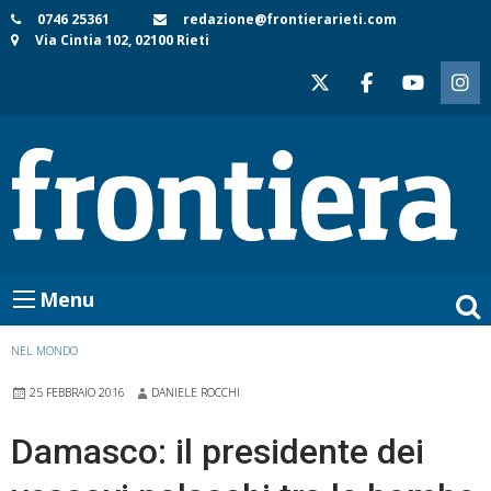
Skip
0746 25361
redazione@frontierarieti.com
Via Cintia 102, 02100 Rieti
to
content
Menu
NEL MONDO
25 FEBBRAIO 2016
DANIELE ROCCHI
Damasco: il presidente dei