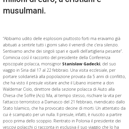
musulmani.
“Abbiamo udito delle esplosioni piuttosto forti ma eravamo già
abituati a sentirle tutti i giorni salvo il venerdì che c’era silenzio.
Sentivamo anche dei singoli spari e quelli dell’artiglieria pesante”.
Comincia così il racconto del presidente della Conferenza
episcopale polacca, monsignor
Stanisław Gadecki
, del suo
viaggio in Siria dal 17 al 22 febbraio. Una visita ecclesiale, per
portare solidarietà alla popolazione provata da 5 anni di conflitto,
che ha visto il presule visitare anche il Libano insieme a don
Waldemar Cisło, direttore della sezione polacca di Aiuto alla
Chiesa che Soffre (Acs). Ma, al tempo stesso, rischiare la vita per
l’attacco terroristico a Damasco del 21 febbraio, rivendicato dallo
Stato Islamico, che ha provocato decine di morti. Un attentato da
cui è scampato per un nulla. Il presule, infatti, è riuscito a partire
poco prima dello scoppio. Rientrato in Polonia il presidente dei
vescovi polacchi ci racconta in esclusiva il suo viaggio che lo ha