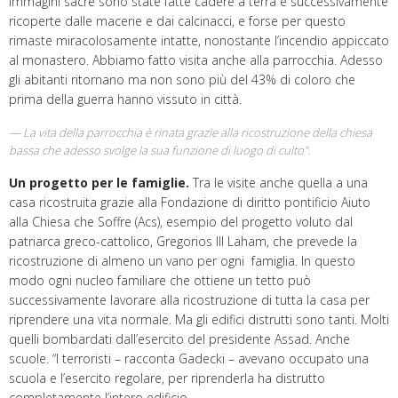
immagini sacre sono state fatte cadere a terra e successivamente
ricoperte dalle macerie e dai calcinacci, e forse per questo
rimaste miracolosamente intatte, nonostante l’incendio appiccato
al monastero. Abbiamo fatto visita anche alla parrocchia. Adesso
gli abitanti ritornano ma non sono più del 43% di coloro che
prima della guerra hanno vissuto in città.
La vita della parrocchia è rinata grazie alla ricostruzione della chiesa
bassa che adesso svolge la sua funzione di luogo di culto”.
Un progetto per le famiglie.
Tra le visite anche quella a una
casa ricostruita grazie alla Fondazione di diritto pontificio Aiuto
alla Chiesa che Soffre (Acs), esempio del progetto voluto dal
patriarca greco-cattolico, Gregorios III Laham, che prevede la
ricostruzione di almeno un vano per ogni famiglia. In questo
modo ogni nucleo familiare che ottiene un tetto può
successivamente lavorare alla ricostruzione di tutta la casa per
riprendere una vita normale. Ma gli edifici distrutti sono tanti. Molti
quelli bombardati dall’esercito del presidente Assad. Anche
scuole. “I terroristi – racconta Gadecki – avevano occupato una
scuola e l’esercito regolare, per riprenderla ha distrutto
completamente l’intero edificio.