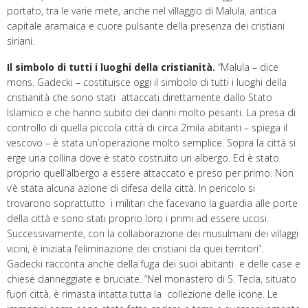
portato, tra le varie mete, anche nel villaggio di Malula, antica
capitale aramaica e cuore pulsante della presenza dei cristiani
siriani.
Il simbolo di tutti i luoghi della cristianità.
“Malula – dice
mons. Gadecki – costituisce oggi il simbolo di tutti i luoghi della
cristianità che sono stati attaccati direttamente dallo Stato
Islamico e che hanno subito dei danni molto pesanti. La presa di
controllo di quella piccola città di circa 2mila abitanti – spiega il
vescovo – è stata un’operazione molto semplice. Sopra la città si
erge una collina dove è stato costruito un albergo. Ed è stato
proprio quell’albergo a essere attaccato e preso per primo. Non
v’è stata alcuna azione di difesa della città. In pericolo si
trovarono soprattutto i militari che facevano la guardia alle porte
della città e sono stati proprio loro i primi ad essere uccisi.
Successivamente, con la collaborazione dei musulmani dei villaggi
vicini, è iniziata l’eliminazione dei cristiani da quei territori”.
Gadecki racconta anche della fuga dei suoi abitanti e delle case e
chiese danneggiate e bruciate. “Nel monastero di S. Tecla, situato
fuori città, è rimasta intatta tutta la collezione delle icone. Le