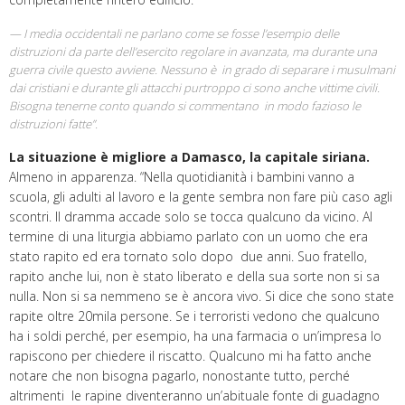
I media occidentali ne parlano come se fosse l’esempio delle
distruzioni da parte dell’esercito regolare in avanzata, ma durante una
guerra civile questo avviene. Nessuno è in grado di separare i musulmani
dai cristiani e durante gli attacchi purtroppo ci sono anche vittime civili.
Bisogna tenerne conto quando si commentano in modo fazioso le
distruzioni fatte”.
La situazione è migliore a Damasco, la capitale siriana.
Almeno in apparenza. “Nella quotidianità i bambini vanno a
scuola, gli adulti al lavoro e la gente sembra non fare più caso agli
scontri. Il dramma accade solo se tocca qualcuno da vicino. Al
termine di una liturgia abbiamo parlato con un uomo che era
stato rapito ed era tornato solo dopo due anni. Suo fratello,
rapito anche lui, non è stato liberato e della sua sorte non si sa
nulla. Non si sa nemmeno se è ancora vivo. Si dice che sono state
rapite oltre 20mila persone. Se i terroristi vedono che qualcuno
ha i soldi perché, per esempio, ha una farmacia o un’impresa lo
rapiscono per chiedere il riscatto. Qualcuno mi ha fatto anche
notare che non bisogna pagarlo, nonostante tutto, perché
altrimenti le rapine diventeranno un’abituale fonte di guadagno