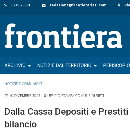
Skip
0746 25361
redazione@frontierarieti.com
Via
to
content
ARCHIVIO
NOTIZIE DAL TERRITORIO
PERISCOPIO
NOTIZIE E COMUNICATI
10 DICEMBRE 2015
UFFICIO STAMPA COMUNE DI RIETI
Dalla Cassa Depositi e Prestiti
bilancio