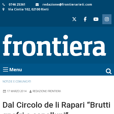
Skip
0746 25361
redazione@frontierarieti.com
Via Cintia 102, 02100 Rieti
to
content
Menu
NOTIZIE E COMUNICATI
17 MARZO 2014
REDAZIONE FRONTIERA
Dal Circolo de li Rapari “Brutti