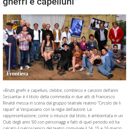
gnefri e capelluni”
«Brutti gnefri e capelluni, clebbe, comblessi e canzoni dell’anni
Sessanta» è il titolo della commedia in due atti di Francesco
Rinaldi messa in scena dal gruppo teatrale reatino “Circolo de li
rapari” al Vespasiano con la regia dell’autore. La
rappresentazione, come si intuisce dal titolo, è ambientata in un
Club degli anni ’60 con personaggi e fatti di quel periodo ed ha
calcato il palcoscenico del teatro comunale il 14, 15 e 16 marzo.