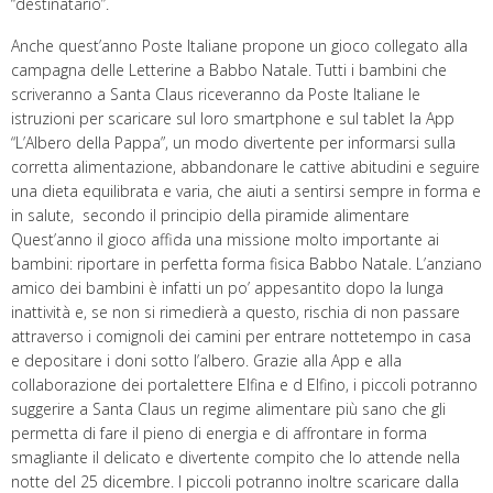
“destinatario”.
Anche quest’anno Poste Italiane propone un gioco collegato alla
campagna delle Letterine a Babbo Natale. Tutti i bambini che
scriveranno a Santa Claus riceveranno da Poste Italiane le
istruzioni per scaricare sul loro smartphone e sul tablet la App
“L’Albero della Pappa”, un modo divertente per informarsi sulla
corretta alimentazione, abbandonare le cattive abitudini e seguire
una dieta equilibrata e varia, che aiuti a sentirsi sempre in forma e
in salute, secondo il principio della piramide alimentare
Quest’anno il gioco affida una missione molto importante ai
bambini: riportare in perfetta forma fisica Babbo Natale. L’anziano
amico dei bambini è infatti un po’ appesantito dopo la lunga
inattività e, se non si rimedierà a questo, rischia di non passare
attraverso i comignoli dei camini per entrare nottetempo in casa
e depositare i doni sotto l’albero. Grazie alla App e alla
collaborazione dei portalettere Elfina e d Elfino, i piccoli potranno
suggerire a Santa Claus un regime alimentare più sano che gli
permetta di fare il pieno di energia e di affrontare in forma
smagliante il delicato e divertente compito che lo attende nella
notte del 25 dicembre. I piccoli potranno inoltre scaricare dalla