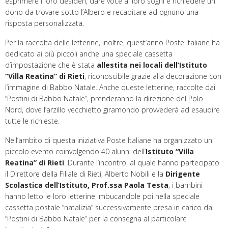
esprimere i loro desideri, dare voce ai loro sogni e richiedere un
dono da trovare sotto l’Albero e recapitare ad ognuno una
risposta personalizzata.
Per la raccolta delle letterine, inoltre, quest’anno Poste Italiane ha
dedicato ai più piccoli anche una speciale cassetta
d’impostazione che è stata
allestita nei locali dell’Istituto
“Villa Reatina” di Rieti
, riconoscibile grazie alla decorazione con
l’immagine di Babbo Natale. Anche queste letterine, raccolte dai
“Postini di Babbo Natale”, prenderanno la direzione del Polo
Nord, dove l’arzillo vecchietto giramondo provvederà ad esaudire
tutte le richieste.
Nell’ambito di questa iniziativa Poste Italiane ha organizzato un
piccolo evento coinvolgendo 40 alunni dell’
Istituto “Villa
Reatina” di Rieti
. Durante l’incontro, al quale hanno partecipato
il Direttore della Filiale di Rieti, Alberto Nobili e la
Dirigente
Scolastica
dell’Istituto, Prof.ssa Paola Testa
, i bambini
hanno letto le loro letterine imbucandole poi nella speciale
cassetta postale “natalizia” successivamente presa in carico dai
“Postini di Babbo Natale” per la consegna al particolare