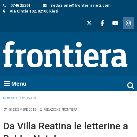
Skip
0746 25361
redazione@frontierarieti.com
Via Cintia 102, 02100 Rieti
to
content
Menu
NOTIZIE E COMUNICATI
18 DICEMBRE 2015
REDAZIONE FRONTIERA
Da Villa Reatina le letterine a