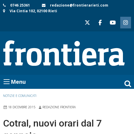
Skip
0746 25361
redazione@frontierarieti.com
Via Cintia 102, 02100 Rieti
to
content
Menu
NOTIZIE E COMUNICATI
18 DICEMBRE 2015
REDAZIONE FRONTIERA
Cotral, nuovi orari dal 7