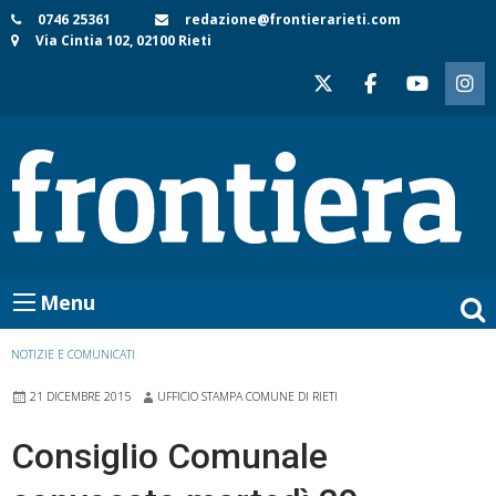
Skip
0746 25361
redazione@frontierarieti.com
Via Cintia 102, 02100 Rieti
to
content
Menu
NOTIZIE E COMUNICATI
21 DICEMBRE 2015
UFFICIO STAMPA COMUNE DI RIETI
Consiglio Comunale