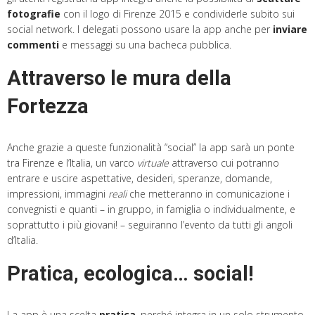
fotografie
con il logo di Firenze 2015 e condividerle subito sui
social network. I delegati possono usare la app anche per
inviare
commenti
e messaggi su una bacheca pubblica.
Attraverso le mura della
Fortezza
Anche grazie a queste funzionalità “social” la app sarà un ponte
tra Firenze e l’Italia, un varco
virtuale
attraverso cui potranno
entrare e uscire aspettative, desideri, speranze, domande,
impressioni, immagini
reali
che metteranno in comunicazione i
convegnisti e quanti – in gruppo, in famiglia o individualmente, e
soprattutto i più giovani! – seguiranno l’evento da tutti gli angoli
d’Italia.
Pratica, ecologica… social!
La app è una scelta
pratica
, perché integra in un solo strumento