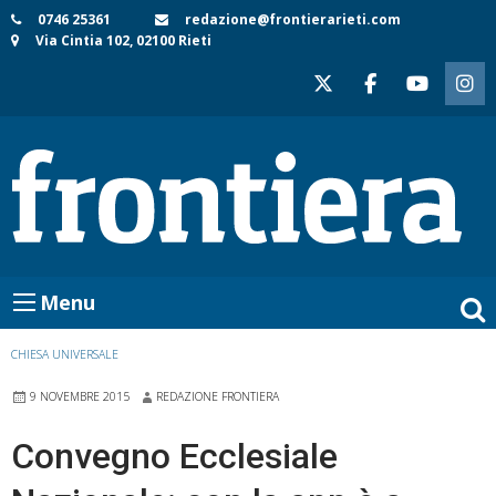
Skip
0746 25361
redazione@frontierarieti.com
Via Cintia 102, 02100 Rieti
to
content
Menu
CHIESA UNIVERSALE
9 NOVEMBRE 2015
REDAZIONE FRONTIERA
Convegno Ecclesiale