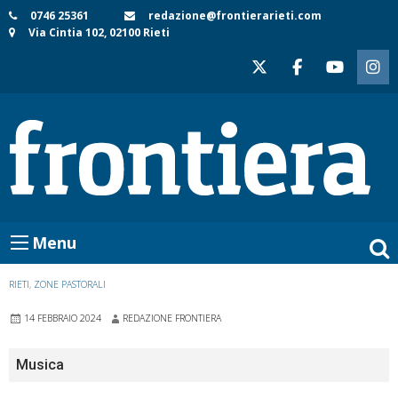
Skip
0746 25361
redazione@frontierarieti.com
Via Cintia 102, 02100 Rieti
to
content
Menu
RIETI
,
ZONE PASTORALI
14 FEBBRAIO 2024
REDAZIONE FRONTIERA
Musica