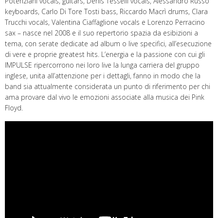
Potenziani vocals, guitars, Denis Tesselli vocals, Alessandro Russo
keyboards, Carlo Di Tore Tosti bass, Riccardo Macrì drums, Clara
Trucchi vocals, Valentina Ciaffaglione vocals e Lorenzo Perracino
sax – nasce nel 2008 e il suo repertorio spazia da esibizioni a
tema, con serate dedicate ad album o live specifici, all’esecuzione
di vere e proprie greatest hits. L’energia e la passione con cui gli
IMPULSE ripercorrono nei loro live la lunga carriera del gruppo
inglese, unita all’attenzione per i dettagli, fanno in modo che la
band sia attualmente considerata un punto di riferimento per chi
ama provare dal vivo le emozioni associate alla musica dei Pink
Floyd.