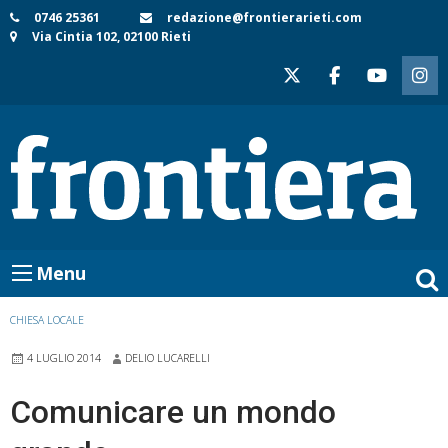
Skip
0746 25361
redazione@frontierarieti.com
Via Cintia 102, 02100 Rieti
to
content
Menu
CHIESA LOCALE
4 LUGLIO 2014
DELIO LUCARELLI
Comunicare un mondo