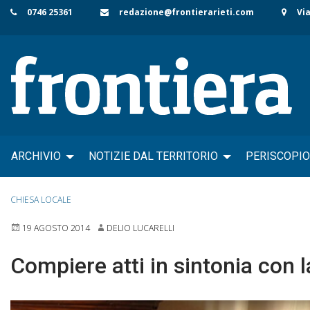
Skip
0746 25361
redazione@frontierarieti.com
Via
to
content
ARCHIVIO
NOTIZIE DAL TERRITORIO
PERISCOPIO
CHIESA LOCALE
19 AGOSTO 2014
DELIO LUCARELLI
Compiere atti in sintonia con l