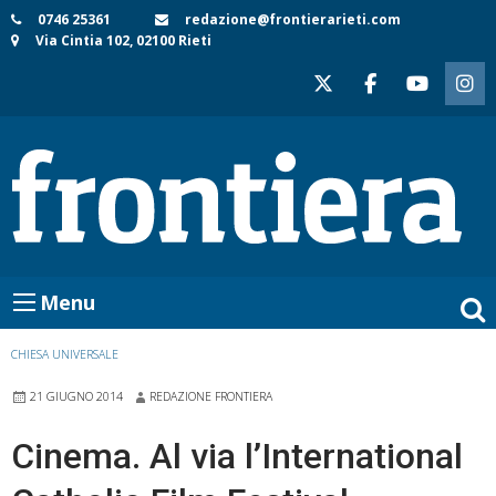
Skip
0746 25361
redazione@frontierarieti.com
Via Cintia 102, 02100 Rieti
to
content
Menu
CHIESA UNIVERSALE
21 GIUGNO 2014
REDAZIONE FRONTIERA
Cinema. Al via l’International