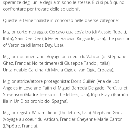
speranze degli uni e degli altri sono le stesse. E ci si può quindi
confrontare per trovare delle soluzioni”.
Queste le terne finaliste in concorso nelle diverse categorie:
Miglior cortometraggio: Cercavo qualcos’altro (di Alessio Rupalti,
Italia); Sain Dee Dee (di Helen Baldwin Kingkade, Usa); The passion
of Veronica (di James Day, Usa).
Miglior documentario: Voyage au coeur du Vatican (di Stéphane
Ghez, Francia); Nolite timere (di Giuseppe Tandoi, Italia);
Untameable Cardinal (di Mirela Cigic e Ivan Cigic, Croazia).
Miglior attrice/attore protagonista: Doris Guillén (Ana de Los
Angeles in Love and Faith di Miguel Barreda Delgado, Perù); Juliet
Stevenson (Madre Teresa in The letters, Usa); Iñigo Etayo (Ramón
Illa in Un Dios prohibido, Spagna).
Miglior regista: William Riead (The letters, Usa); Stéphane Ghez
(Voyage au coeur du Vatican, Francia); Cheyenne-Marie Carron
(L’Apôtre, Francia).