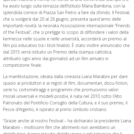
ha avuto luogo sulla terrazza dell’Istituto Maria Bambina, con la
splendida cornice di Piazza San Pietro a fare da sfondo. Il Festival,
che si svolgerà dal 20 al 26 giugno, presenta quest’anno delle
importanti novità: la neonata Associazione internazionale “Friends
of the Festival”, che si prefigge lo scopo di diffondere i valori della
kermesse nelle scuole e nelle università, accorderà un premio al
film più educativo tra i titoli finalisti. È stato inoltre annunciato che
dal 2015 verrà istituito un Premio della stampa cattolica,
attribuito ogni anno dai giornalisti ad un film arrivato in
competizione finale.
La manifestazione, ideata dalla cineasta Liana Marabini per dare
spazio ai produttori e ai registi di film, documentari, docu-fiction,
serie tv, cortometraggi e programmi che promuovono valori
morali universali e modelli positivi, è nata nel 2010 sotto l’Alto
Patronato del Pontificio Consiglio della Cultura, e il suo premio, il
Pesce d’Argento, è ispirato al primo simbolo cristiano.
“Grazie anche al nostro Festival – ha dichiarato la presidente Liana
Marabini – moltissimi film che altrimenti non avrebbero un
distributore, hanno trovato distribuzione e reti televisive che li