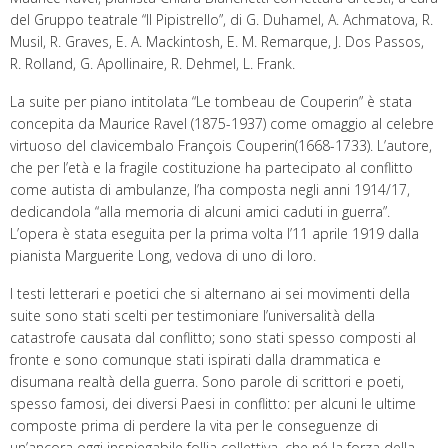
del Gruppo teatrale “Il Pipistrello”, di G. Duhamel, A. Achmatova, R.
Musil, R. Graves, E. A. Mackintosh, E. M. Remarque, J. Dos Passos,
R. Rolland, G. Apollinaire, R. Dehmel, L. Frank.
La suite per piano intitolata “Le tombeau de Couperin” è stata
concepita da Maurice Ravel (1875-1937) come omaggio al celebre
virtuoso del clavicembalo François Couperin(1668-1733). L’autore,
che per l’età e la fragile costituzione ha partecipato al conflitto
come autista di ambulanze, l’ha composta negli anni 1914/17,
dedicandola “alla memoria di alcuni amici caduti in guerra”.
L’opera è stata eseguita per la prima volta l’11 aprile 1919 dalla
pianista Marguerite Long, vedova di uno di loro.
I testi letterari e poetici che si alternano ai sei movimenti della
suite sono stati scelti per testimoniare l’universalità della
catastrofe causata dal conflitto; sono stati spesso composti al
fronte e sono comunque stati ispirati dalla drammatica e
disumana realtà della guerra. Sono parole di scrittori e poeti,
spesso famosi, dei diversi Paesi in conflitto: per alcuni le ultime
composte prima di perdere la vita per le conseguenze di
un’ancora oggi inspiegabile follia collettiva, che né la forza della