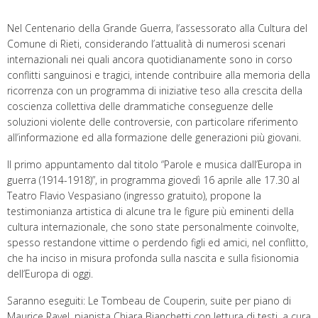
Nel Centenario della Grande Guerra, l’assessorato alla Cultura del
Comune di Rieti, considerando l’attualità di numerosi scenari
internazionali nei quali ancora quotidianamente sono in corso
conflitti sanguinosi e tragici, intende contribuire alla memoria della
ricorrenza con un programma di iniziative teso alla crescita della
coscienza collettiva delle drammatiche conseguenze delle
soluzioni violente delle controversie, con particolare riferimento
all’informazione ed alla formazione delle generazioni più giovani.
Il primo appuntamento dal titolo “Parole e musica dall’Europa in
guerra (1914-1918)”, in programma giovedì 16 aprile alle 17.30 al
Teatro Flavio Vespasiano (ingresso gratuito), propone la
testimonianza artistica di alcune tra le figure più eminenti della
cultura internazionale, che sono state personalmente coinvolte,
spesso restandone vittime o perdendo figli ed amici, nel conflitto,
che ha inciso in misura profonda sulla nascita e sulla fisionomia
dell’Europa di oggi.
Saranno eseguiti: Le Tombeau de Couperin, suite per piano di
Maurice Ravel, pianista Chiara Bianchetti con lettura di testi, a cura