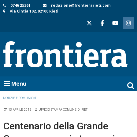
Skip
0746 25361
redazione@frontierarieti.com
Via Cintia 102, 02100 Rieti
to
content
Menu
NOTIZIE E COMUNICATI
13 APRILE 2015
UFFICIO STAMPA COMUNE DI RIETI
Centenario della Grande