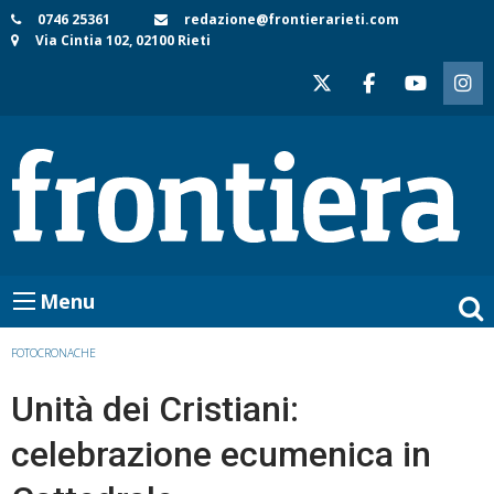
Skip
0746 25361
redazione@frontierarieti.com
Via Cintia 102, 02100 Rieti
to
content
Menu
FOTOCRONACHE
Unità dei Cristiani:
celebrazione ecumenica in