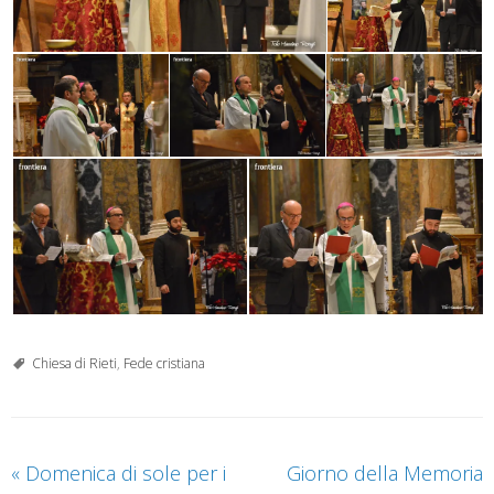
Chiesa di Rieti
,
Fede cristiana
«
Domenica di sole per i
Giorno della Memoria