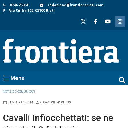
Skip
0746 25361
redazione@frontierarieti.com
Via Cintia 102, 02100 Rieti
to
content
Menu
NOTIZIE E COMUNICATI
31 GENNAIO 2014
REDAZIONE FRONTIERA
Cavalli Infiocchettati: se ne