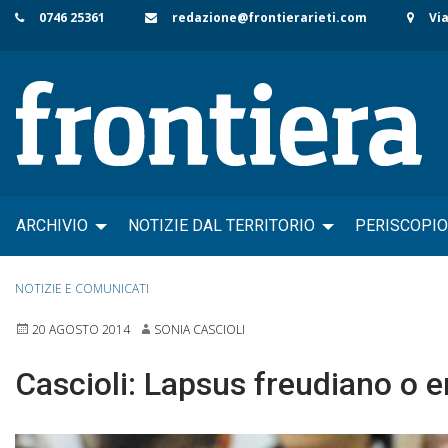
Skip
0746 25361
redazione@frontierarieti.com
Via
to
content
ARCHIVIO
NOTIZIE DAL TERRITORIO
PERISCOPIO
NOTIZIE E COMUNICATI
20 AGOSTO 2014
SONIA CASCIOLI
Cascioli: Lapsus freudiano o 