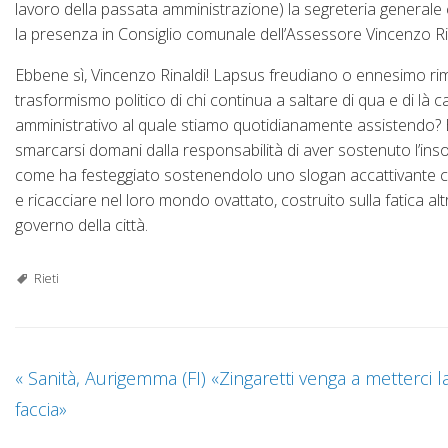
lavoro della passata amministrazione) la segreteria generale
la presenza in Consiglio comunale dell’Assessore Vincenzo Ri
Ebbene sì, Vincenzo Rinaldi! Lapsus freudiano o ennesimo rimp
trasformismo politico di chi continua a saltare di qua e di 
amministrativo al quale stiamo quotidianamente assistendo?
smarcarsi domani dalla responsabilità di aver sostenuto l’insost
come ha festeggiato sostenendolo uno slogan accattivante co
e ricacciare nel loro mondo ovattato, costruito sulla fatica altr
governo della città.
Rieti
«
Sanità, Aurigemma (FI) «Zingaretti venga a metterci l
faccia»