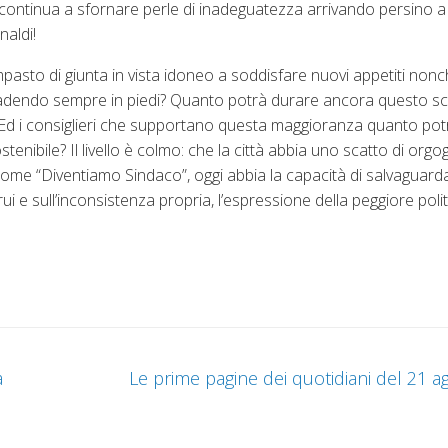
 continua a sfornare perle di inadeguatezza arrivando persino a
naldi!
asto di giunta in vista idoneo a soddisfare nuovi appetiti nonc
là cadendo sempre in piedi? Quanto potrà durare ancora questo 
 Ed i consiglieri che supportano questa maggioranza quanto po
enibile? Il livello è colmo: che la città abbia uno scatto di orgog
me “Diventiamo Sindaco”, oggi abbia la capacità di salvaguard
ui e sull’inconsistenza propria, l’espressione della peggiore polit
a
Le prime pagine dei quotidiani del 21 