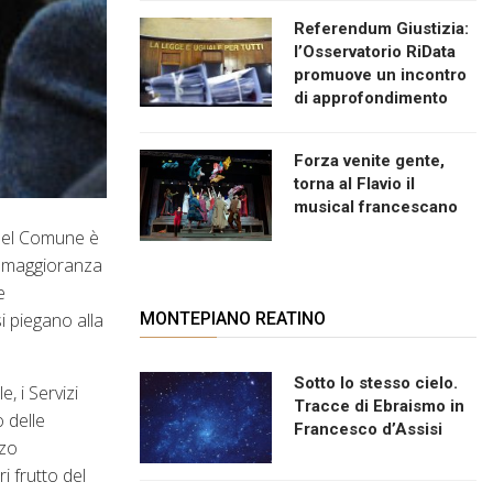
Referendum Giustizia:
l’Osservatorio RiData
promuove un incontro
di approfondimento
Forza venite gente,
torna al Flavio il
musical francescano
 del Comune è
na maggioranza
e
i piegano alla
MONTEPIANO REATINO
Sotto lo stesso cielo.
, i Servizi
Tracce di Ebraismo in
 delle
Francesco d’Assisi
zzo
i frutto del