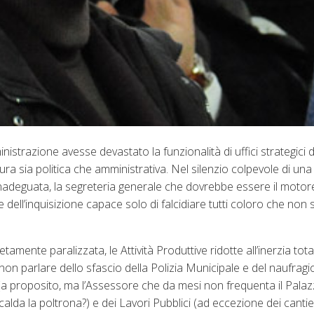
nistrazione avesse devastato la funzionalità di uffici strategici
ra sia politica che amministrativa. Nel silenzio colpevole di u
 inadeguata, la segreteria generale che dovrebbe essere il motor
 dell’inquisizione capace solo di falcidiare tutti coloro che non s
ente paralizzata, le Attività Produttive ridotte all’inerzia totale
non parlare dello sfascio della Polizia Municipale e del naufragio
i (a proposito, ma l’Assessore che da mesi non frequenta il Pala
lda la poltrona?) e dei Lavori Pubblici (ad eccezione dei cantier