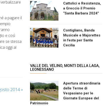
 verbalizzare
Cattolici e Resistenza,
a Greccio il Premio
“Santa Barbara 2024”
hé a pagare il
scempio
tranno
Contigliano, Banda
lio e così
Musicale e Majorettes
in festa per Santa
are se stessa
Cecilia
ica oggi al
VALLE DEL VELINO, MONTI DELLA LAGA,
LEONESSANO
Apertura straordinaria
delle Terme di
agosto 2014
»
Vespasiano per le
Giornate Europee del
Patrimonio