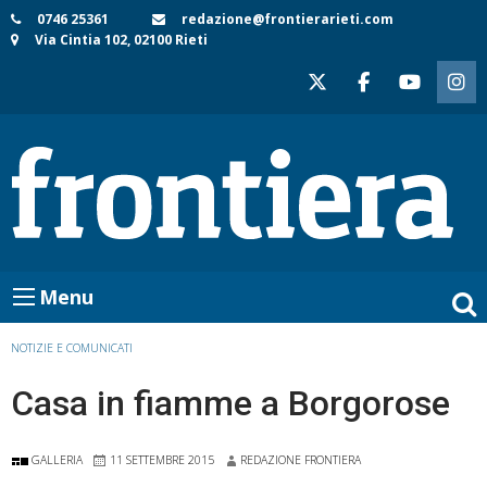
Skip
0746 25361
redazione@frontierarieti.com
Via Cintia 102, 02100 Rieti
to
content
Menu
NOTIZIE E COMUNICATI
Casa in fiamme a Borgorose
GALLERIA
11 SETTEMBRE 2015
REDAZIONE FRONTIERA