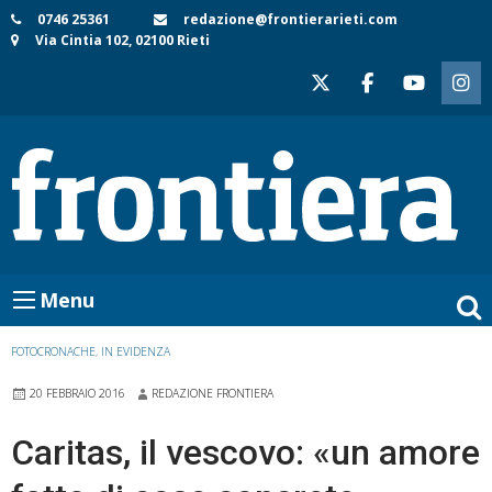
Skip
0746 25361
redazione@frontierarieti.com
Via Cintia 102, 02100 Rieti
to
content
Menu
FOTOCRONACHE
,
IN EVIDENZA
20 FEBBRAIO 2016
REDAZIONE FRONTIERA
Caritas, il vescovo: «un amore