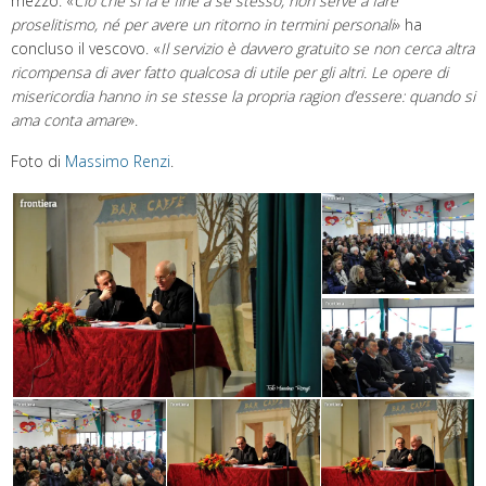
mezzo: «
Ciò che si fa è fine a se stesso, non serve a fare
proselitismo, n
é
per avere un ritorno in termini personali
» ha
concluso il vescovo. «
Il servizio è davvero gratuito se non cerca altra
ricompensa di aver fatto qualcosa di utile per gli altri. Le opere di
misericordia hanno in se stesse la propria ragion d’essere:
q
uando si
ama conta amare
».
Foto di
Massimo Renzi
.