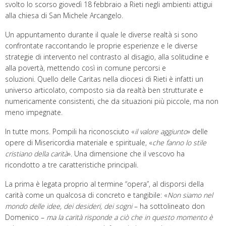
svolto lo scorso giovedì 18 febbraio a Rieti negli ambienti attigui
alla chiesa di San Michele Arcangelo.
Un appuntamento durante il quale le diverse realtà si sono
confrontate raccontando le proprie esperienze e le diverse
strategie di intervento nel contrasto al disagio, alla solitudine e
alla povertà, mettendo così in comune percorsi e
soluzioni. Quello delle Caritas nella diocesi di Rieti è infatti un
universo articolato, composto sia da realtà ben strutturate e
numericamente consistenti, che da situazioni più piccole, ma non
meno impegnate.
In tutte mons. Pompili ha riconosciuto «
il valore aggiunto
» delle
opere di Misericordia materiale e spirituale, «
che fanno lo stile
cristiano della carità
». Una dimensione che il vescovo ha
ricondotto a tre caratteristiche principali.
La prima è legata proprio al termine “opera”, al disporsi della
carità come un qualcosa di concreto e tangibile: «
Non siamo nel
mondo delle idee, dei desideri, dei sogni
– ha sottolineato don
Domenico –
ma
la carità risponde a ciò che in questo momento è