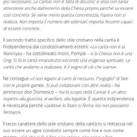
più necessario. La Caritas non è fatta di discorsi: è vista con tanta
attenzione anche
dall’esterno della Chiesa
proprio perché sa essere
così concreta. Se viene meno questa concretezza, l’opera non si
realizza. Non importa il numero dei volontari: importa l’essere capaci
di essere concreti
».
Il secondo tratto specifico dello stile cristiano nella carità è
l’indipendenza dai condizionamenti esterni: «
La carità non è la
filantropia
– ha sottolineato mons. Pompili –
e la Chiesa non è una
Ong
. Si fa la carità innanzitutto secondo una esigenza spirituale. La
carità che andiamo a realizzare, è il segno di ciò che siamo
».
Ne consegue «
il non legarsi al carro di nessuno, l’“orgoglio” di fare
con le proprie gambe. Si può collaborare con altre realtà
– ha
ammesso don Domenico –
ma lo scopo della Caritas è un altro
rispetto alla giustizia, al welfare, alla legalità
». E questa indipendenza
è necessaria perché «
laddove lo Stato si ferma noi non possiamo
fermarci
».
Il terzo carattere dello stile cristiano della carità lo si rintraccia nel
suo essere un agire condotto sempre come fine e non come