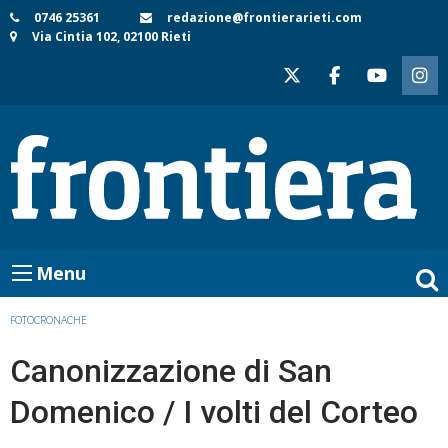
Skip
0746 25361
redazione@frontierarieti.com
Via Cintia 102, 02100 Rieti
to
content
Menu
FOTOCRONACHE
Canonizzazione di San
Domenico / I volti del Corteo