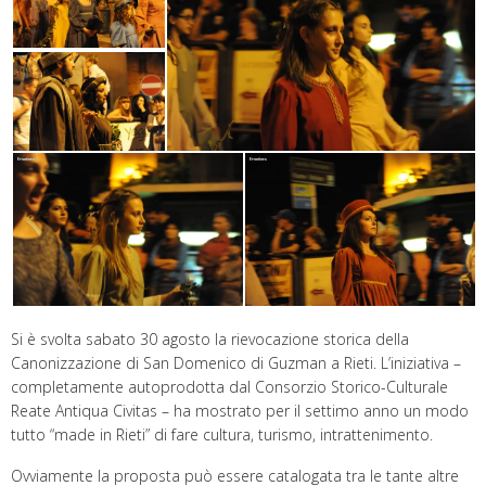
Si è svolta sabato 30 agosto la rievocazione storica della
Canonizzazione di San Domenico di Guzman a Rieti. L’iniziativa –
completamente autoprodotta dal Consorzio Storico-Culturale
Reate Antiqua Civitas – ha mostrato per il settimo anno un modo
tutto “made in Rieti” di fare cultura, turismo, intrattenimento.
Ovviamente la proposta può essere catalogata tra le tante altre