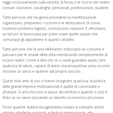
regge esclusivamente sulla volontà, la forza, e le risorse dei reatini
comuni: lavoratori, casalinghe, pensionati, professionisti, studenti.
Tutte persone che nei giorni precedenti la manifestazione
organizzano, preparano i costumi e le attrezzature di scena,
risolvono problemi logistici, costruiscono relazioni. E affrontano
un bel po’ di burocrazia per poter usare quello spazio che
comunque gli appartiene in quanto cittadini.
Tutte persone che la sera dell’evento indossano un costume e
passano per le strade della città rivendicando semplicemente di
essere reatini. Come a dire che se si vuole guardare avanti, fare
qualcosa di valore, capace di avere una prospettiva seria, occorre
ritrovare se stessi e ripartire dal proprio piccolo.
Questi tristi anni di crisi ci hanno insegnato qualcosa: la politica
delle grandi imprese multinazionali è quella di colonizzare e
sfruttare. Si arricchiscono a spese dei territori e quando il ciclo è
finito se ne vanno lasciando un deserto economico ed umano.
Forse qualche dubbio bisognerebbe iniziare a coltivarlo anche
attorno alle feste nazionali, ai festival internazionali, alle