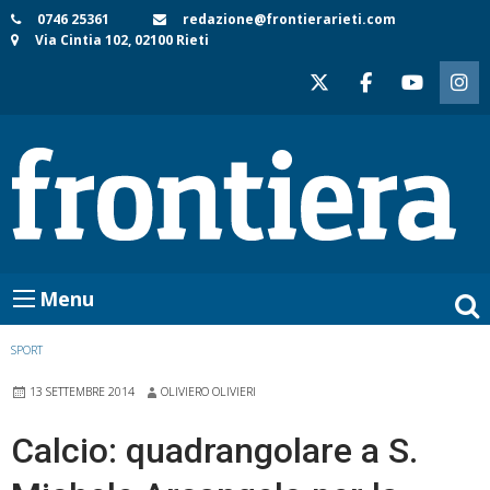
Skip
0746 25361
redazione@frontierarieti.com
Via Cintia 102, 02100 Rieti
to
content
Menu
SPORT
13 SETTEMBRE 2014
OLIVIERO OLIVIERI
Calcio: quadrangolare a S.