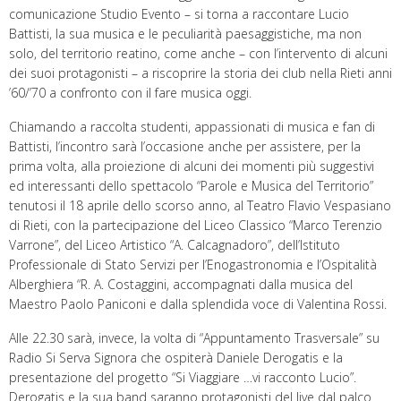
comunicazione Studio Evento – si torna a raccontare Lucio
Battisti, la sua musica e le peculiarità paesaggistiche, ma non
solo, del territorio reatino, come anche – con l’intervento di alcuni
dei suoi protagonisti – a riscoprire la storia dei club nella Rieti anni
’60/’70 a confronto con il fare musica oggi.
Chiamando a raccolta studenti, appassionati di musica e fan di
Battisti, l’incontro sarà l’occasione anche per assistere, per la
prima volta, alla proiezione di alcuni dei momenti più suggestivi
ed interessanti dello spettacolo “Parole e Musica del Territorio”
tenutosi il 18 aprile dello scorso anno, al Teatro Flavio Vespasiano
di Rieti, con la partecipazione del Liceo Classico “Marco Terenzio
Varrone”, del Liceo Artistico “A. Calcagnadoro”, dell’Istituto
Professionale di Stato Servizi per l’Enogastronomia e l’Ospitalità
Alberghiera “R. A. Costaggini, accompagnati dalla musica del
Maestro Paolo Paniconi e dalla splendida voce di Valentina Rossi.
Alle 22.30 sarà, invece, la volta di “Appuntamento Trasversale” su
Radio Si Serva Signora che ospiterà Daniele Derogatis e la
presentazione del progetto “Si Viaggiare …vi racconto Lucio”.
Derogatis e la sua band saranno protagonisti del live dal palco