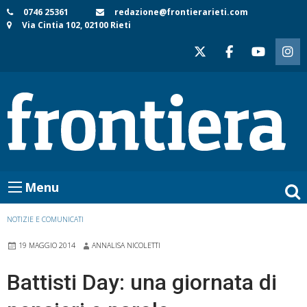
Skip
0746 25361
redazione@frontierarieti.com
Via Cintia 102, 02100 Rieti
to
content
Menu
NOTIZIE E COMUNICATI
19 MAGGIO 2014
ANNALISA NICOLETTI
Battisti Day: una giornata di