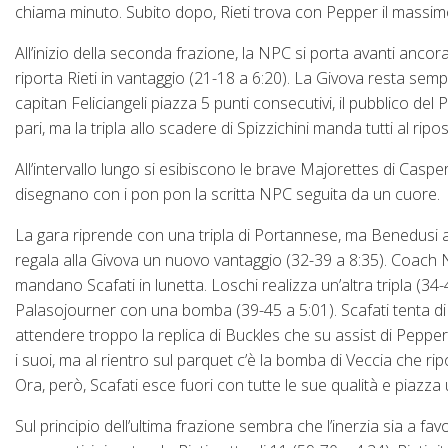
chiama minuto. Subito dopo, Rieti trova con Pepper il massimo
All’inizio della seconda frazione, la NPC si porta avanti anco
riporta Rieti in vantaggio (21-18 a 6:20). La Givova resta sem
capitan Feliciangeli piazza 5 punti consecutivi, il pubblico del
pari, ma la tripla allo scadere di Spizzichini manda tutti al rip
All’intervallo lungo si esibiscono le brave Majorettes di Caspe
disegnano con i pon pon la scritta NPC seguita da un cuore.
La gara riprende con una tripla di Portannese, ma Benedusi a
regala alla Givova un nuovo vantaggio (32-39 a 8:35). Coach N
mandano Scafati in lunetta. Loschi realizza un’altra tripla (34
Palasojourner con una bomba (39-45 a 5:01). Scafati tenta di 
attendere troppo la replica di Buckles che su assist di Pepper
i suoi, ma al rientro sul parquet c’è la bomba di Veccia che ri
Ora, però, Scafati esce fuori con tutte le sue qualità e piazza
Sul principio dell’ultima frazione sembra che l’inerzia sia a fa