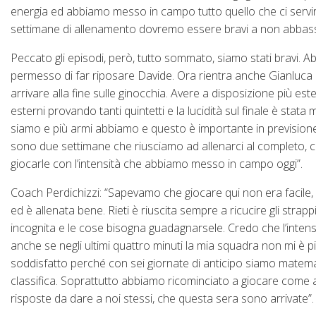
energia ed abbiamo messo in campo tutto quello che ci servir
settimane di allenamento dovremo essere bravi a non abbassa
Peccato gli episodi, però, tutto sommato, siamo stati bravi.
permesso di far riposare Davide. Ora rientra anche Gianluca d
arrivare alla fine sulle ginocchia. Avere a disposizione più ester
esterni provando tanti quintetti e la lucidità sul finale è stat
siamo e più armi abbiamo e questo è importante in previsione 
sono due settimane che riusciamo ad allenarci al completo, co
giocarle con l’intensità che abbiamo messo in campo oggi”.
Coach Perdichizzi: “Sapevamo che giocare qui non era facile,
ed è allenata bene. Rieti è riuscita sempre a ricucire gli strap
incognita e le cose bisogna guadagnarsele. Credo che l’intensit
anche se negli ultimi quattro minuti la mia squadra non mi è 
soddisfatto perché con sei giornate di anticipo siamo matemat
classifica. Soprattutto abbiamo ricominciato a giocare come a
risposte da dare a noi stessi, che questa sera sono arrivate”.