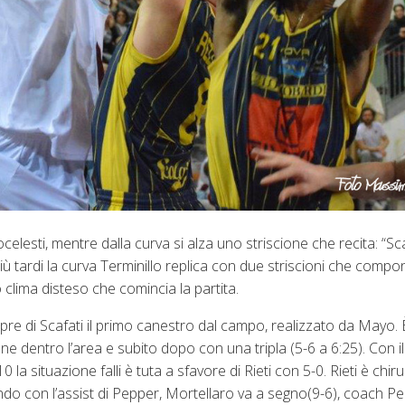
lesti, mentre dalla curva si alza uno striscione che recita: “Sca
. Più tardi la curva Terminillo replica con due striscioni che comp
to clima disteso che comincia la partita.
empre di Scafati il primo canestro dal campo, realizzato da Mayo.
ne dentro l’area e subito dopo con una tripla (5-6 a 6:25). Con i
10 la situazione falli è tuta a sfavore di Rieti con 5-0. Rieti è chiru
o con l’assist di Pepper, Mortellaro va a segno(9-6), coach Per