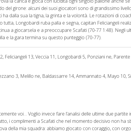
ritrova la carica e gioca con lucidità ogni singolo pallone anche 
do del girone: alcuni dei suoi giocatori sono di grandissimo livel
ha dalla sua la tigna, la grinta e la volontà. Le rotazioni di co
 tutta, Longobardi ruba palla e segna, capitan Feliciangeli realiz
inua a giocarsela e a preoccupare Scafati (70-77 1:48). Negli ul
lla e la gara termina su questo punteggio (70-77).
 Feliciangeli 13, Veccia 11, Longobardi 5, Ponziani ne, Parente
ezzano 3, Melillo ne, Baldassarre 14, Ammannato 4, Mayo 10, 
emente voi… Voglio invece fare l’analisi delle ultime due partite 
tutto, i complimenti a Scafati che nel momento decisivo non ha sb
rova della mia squadra: abbiamo giocato con coraggio, con orgo