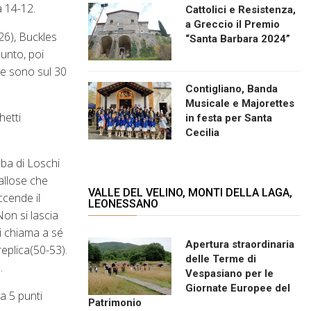
a 14-12.
Cattolici e Resistenza,
a Greccio il Premio
26), Buckles
“Santa Barbara 2024”
punto, poi
dre sono sul 30
Contigliano, Banda
Musicale e Majorettes
hetti
in festa per Santa
Cecilia
ba di Loschi
allose che
VALLE DEL VELINO, MONTI DELLA LAGA,
ccende il
LEONESSANO
on si lascia
zi chiama a sé
Apertura straordinaria
replica(50-53).
delle Terme di
.
Vespasiano per le
Giornate Europee del
za 5 punti
Patrimonio