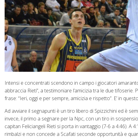
Intensi e concentrati scendono in campo i giocatori amarantoce
abbraccia Rieti”, a testimoniare l’amicizia tra le due tifoserie
frase: “Ieri, oggi e per sempre, amicizia e rispetto”. E’ in ques
Ad avviare il segnapunti è un tiro libero di Spizzichini ed è s
invece, il primo a segnare per la Npc, con un tiro in sospensio
capitan Feliciangeli Rieti si porta in vantaggio (7-6 a 4:46). A 4:
rimbalzi e non concede a Scafati seconde opportunità e quand