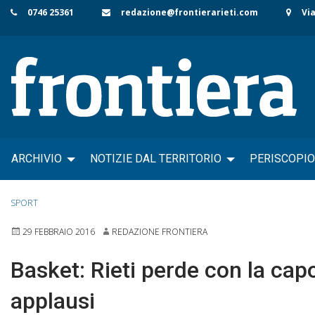
Skip
0746 25361
redazione@frontierarieti.com
Via
to
content
ARCHIVIO
NOTIZIE DAL TERRITORIO
PERISCOPIO
SPORT
29 FEBBRAIO 2016
REDAZIONE FRONTIERA
Basket: Rieti perde con la capo
applausi