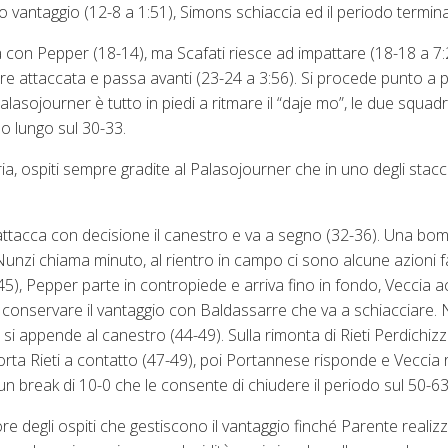
 vantaggio (12-8 a 1:51), Simons schiaccia ed il periodo termin
ra con Pepper (18-14), ma Scafati riesce ad impattare (18-18 a 7:
pre attaccata e passa avanti (23-24 a 3:56). Si procede punto a 
 Palasojourner è tutto in piedi a ritmare il “daje mo”, le due squa
oso lungo sul 30-33.
ria, ospiti sempre gradite al Palasojourner che in uno degli stacc
ttacca con decisione il canestro e va a segno (32-36). Una bom
unzi chiama minuto, al rientro in campo ci sono alcune azioni f
-45), Pepper parte in contropiede e arriva fino in fondo, Veccia a
conservare il vantaggio con Baldassarre che va a schiacciare. N
 si appende al canestro (44-49). Sulla rimonta di Rieti Perdichiz
porta Rieti a contatto (47-49), poi Portannese risponde e Veccia 
 un break di 10-0 che le consente di chiudere il periodo sul 50-63
vore degli ospiti che gestiscono il vantaggio finché Parente realiz