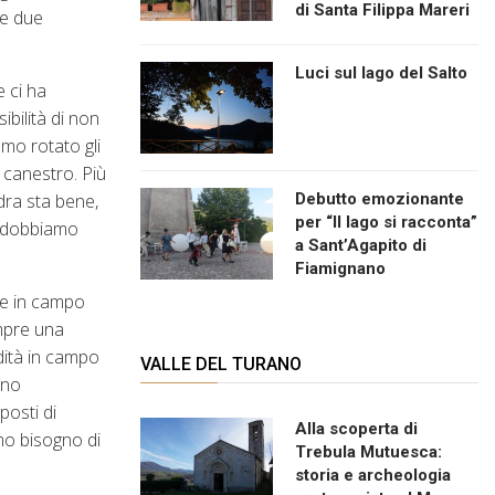
di Santa Filippa Mareri
me due
Luci sul lago del Salto
 ci ha
bilità di non
amo rotato gli
o canestro. Più
Debutto emozionante
dra sta bene,
per “Il lago si racconta”
no dobbiamo
a Sant’Agapito di
Fiamignano
ne in campo
empre una
idità in campo
VALLE DEL TURANO
ono
posti di
Alla scoperta di
mo bisogno di
Trebula Mutuesca:
storia e archeologia