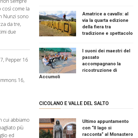
se non sempre
lo così come la
Amatrice a cavallo: al
ach Nunzi sono
via la quarta edizione
za da tre,
della fiera tra
timi due
tradizione e spettacolo
I suoni dei maestri del
passato
 7, Pepper 16
accompagnano la
ricostruzione di
Accumoli
Simmons 16,
CICOLANO E VALLE DEL SALTO
in cui abbiamo
Ultimo appuntamento
agliato più
con “Il lago si
racconta” al Monastero
glio ed