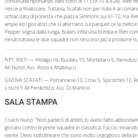
consecutivi riportando Rieti sotto di 11 (59-70 a 4:24). Rieti 
riesce a finalizzare. Tuttavia, Scafati non per nulla è al coman
schiacciata di potenza che piazza Simmons sul 61-72, ma Rieti 
ampie ed i giocatori che si alternano sul parquet ce la mettono
Pepper segna dalla lunga, Bukles infila una bomba e Rieti cont
minuti tuttavia le due squadre non riescono più a produrre nu
NPC RIETI — Hidalgo ne, Buckles 10, Mortellaro 6, Benedusi 2,
All. Nunzi, Ass. Rossi e Matteucci
GIVOVA SCAFATI — Portannese 10, Crow 5, Spizzichini 10, R
Loschi 5 All Perdichizzi, Ass. Di Martino.
SALA STAMPA
Coach Nunzi: “Non parlerò di arbitri, lo avete fatto abbondant
giocato contro le prime squadre in classifica. Faccio, innanzi
niente. Devo sottolineare che sono molto orgoglioso della p