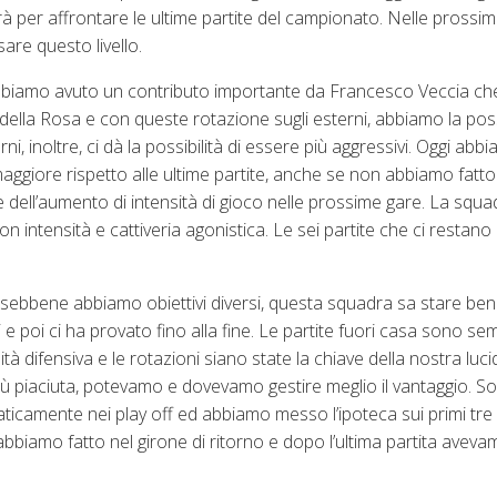
à per affrontare le ultime partite del campionato. Nelle prossi
re questo livello.
 Abbiamo avuto un contributo importante da Francesco Veccia che
ella Rosa e con queste rotazione sugli esterni, abbiamo la possi
ni, inoltre, ci dà la possibilità di essere più aggressivi. Oggi abbi
a maggiore rispetto alle ultime partite, anche se non abbiamo fatt
dell’aumento di intensità di gioco nelle prossime gare. La squa
n intensità e cattiveria agonistica. Le sei partite che ci resta
 sebbene abbiamo obiettivi diversi, questa squadra sa stare be
pi e poi ci ha provato fino alla fine. Le partite fuori casa sono s
à difensiva e le rotazioni siano state la chiave della nostra luc
più piaciuta, potevamo e dovevamo gestire meglio il vantaggio. S
icamente nei play off ed abbiamo messo l’ipoteca sui primi tre 
bbiamo fatto nel girone di ritorno e dopo l’ultima partita aveva