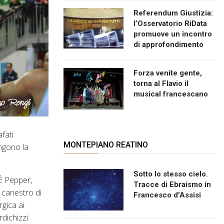
Referendum Giustizia:
l’Osservatorio RiData
promuove un incontro
di approfondimento
Forza venite gente,
torna al Flavio il
musical francescano
fati
MONTEPIANO REATINO
ongono la
Sotto lo stesso cielo.
 È Pepper,
Tracce di Ebraismo in
l canestro di
Francesco d’Assisi
rgica ai
dichizzi