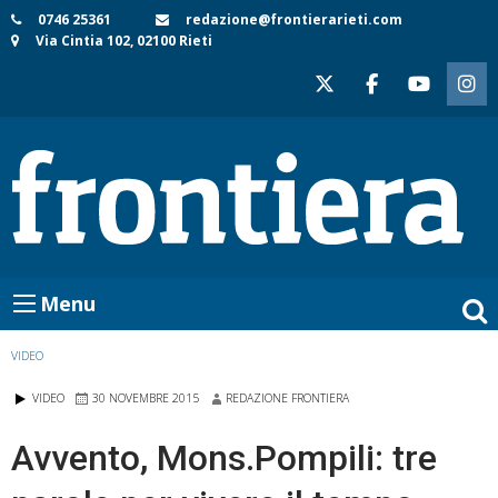
Skip
0746 25361
redazione@frontierarieti.com
Via Cintia 102, 02100 Rieti
to
content
Menu
VIDEO
VIDEO
30 NOVEMBRE 2015
REDAZIONE FRONTIERA
Avvento, Mons.Pompili: tre