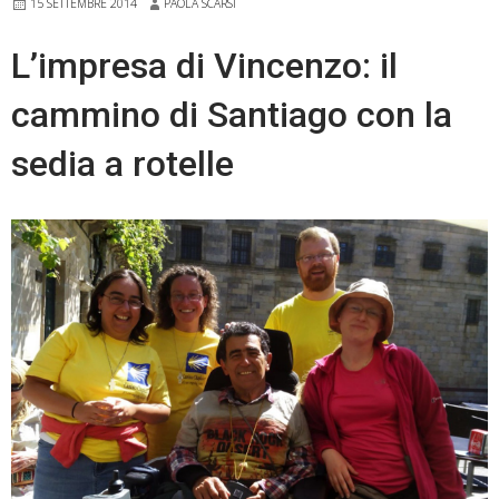
15 SETTEMBRE 2014
PAOLA SCARSI
che
offre
L’impresa di Vincenzo: il
cammino di Santiago con la
sedia a rotelle