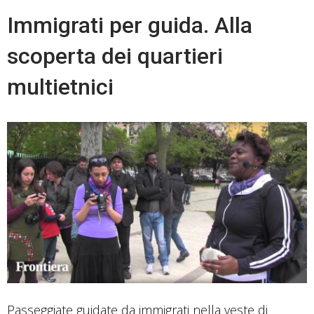
la
Immigrati per guida. Alla
sedia
scoperta dei quartieri
a
rotelle
multietnici
Passeggiate guidate da immigrati nella veste di