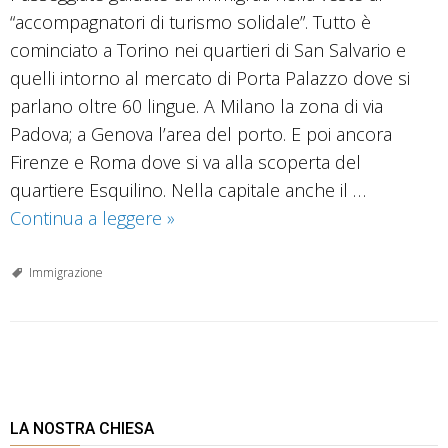
“accompagnatori di turismo solidale”. Tutto è
cominciato a Torino nei quartieri di San Salvario e
quelli intorno al mercato di Porta Palazzo dove si
parlano oltre 60 lingue. A Milano la zona di via
Padova; a Genova l’area del porto. E poi ancora
Firenze e Roma dove si va alla scoperta del
quartiere Esquilino. Nella capitale anche il …
Immigrati
Continua a leggere
»
per
guida.
Immigrazione
Alla
scoperta
dei
P
quartieri
o
multietnici
s
LA NOSTRA CHIESA
t