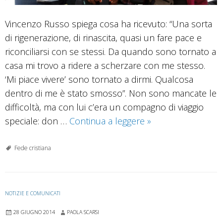
Vincenzo Russo spiega cosa ha ricevuto: “Una sorta
di rigenerazione, di rinascita, quasi un fare pace e
riconciliarsi con se stessi. Da quando sono tornato a
casa mi trovo a ridere a scherzare con me stesso.
‘Mi piace vivere’ sono tornato a dirmi. Qualcosa
dentro di me è stato smosso”. Non sono mancate le
difficoltà, ma con lui c’era un compagno di viaggio
L’impresa
speciale: don …
Continua a leggere
»
di
Vincenzo:
Fede cristiana
il
cammino
di
NOTIZIE E COMUNICATI
Santiago
28 GIUGNO 2014
PAOLA SCARSI
con