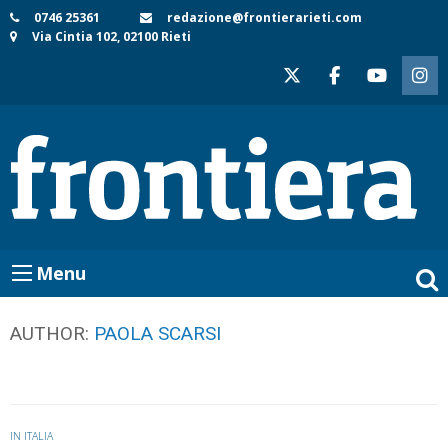
Skip
0746 25361
redazione@frontierarieti.com
Via Cintia 102, 02100 Rieti
to
content
Menu
AUTHOR:
PAOLA SCARSI
IN ITALIA