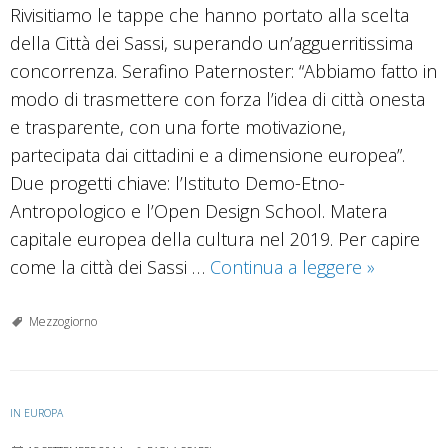
Rivisitiamo le tappe che hanno portato alla scelta
della Città dei Sassi, superando un’agguerritissima
concorrenza. Serafino Paternoster: “Abbiamo fatto in
modo di trasmettere con forza l’idea di città onesta
e trasparente, con una forte motivazione,
partecipata dai cittadini e a dimensione europea”.
Due progetti chiave: l’Istituto Demo-Etno-
Antropologico e l’Open Design School. Matera
capitale europea della cultura nel 2019. Per capire
Con
come la città dei Sassi …
Continua a leggere
»
Matera
2019
Mezzogiorno
nuovo
paradigma
il
IN EUROPA
Sud