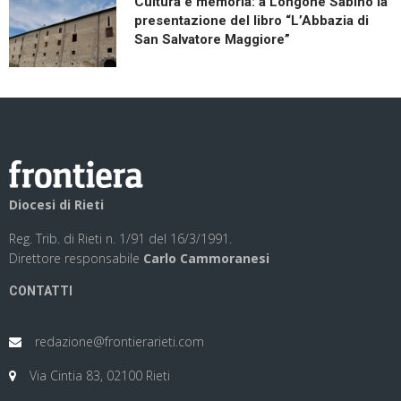
Cultura e memoria: a Longone Sabino la
presentazione del libro “L’Abbazia di
San Salvatore Maggiore”
Diocesi di Rieti
Reg. Trib. di Rieti n. 1/91 del 16/3/1991.
Direttore responsabile
Carlo Cammoranesi
CONTATTI
redazione@frontierarieti.com
Via Cintia 83, 02100 Rieti