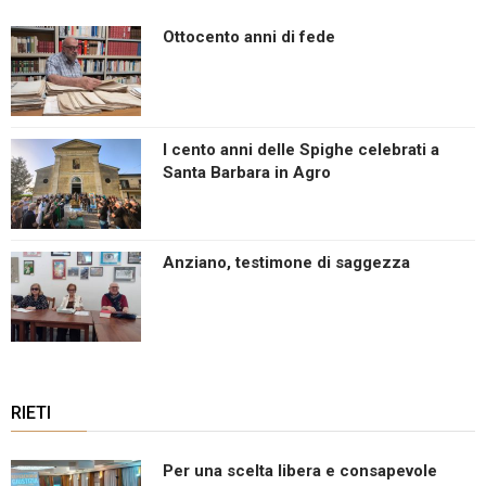
N
Ottocento anni di fede
a
v
i
g
I cento anni delle Spighe celebrati a
a
Santa Barbara in Agro
t
i
o
Anziano, testimone di saggezza
n
RIETI
Per una scelta libera e consapevole