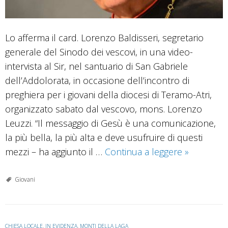
Lo afferma il card. Lorenzo Baldisseri, segretario
generale del Sinodo dei vescovi, in una video-
intervista al Sir, nel santuario di San Gabriele
dell’Addolorata, in occasione dell’incontro di
preghiera per i giovani della diocesi di Teramo-Atri,
organizzato sabato dal vescovo, mons. Lorenzo
Leuzzi. “Il messaggio di Gesù è una comunicazione,
la più bella, la più alta e deve usufruire di questi
Sinodo.
mezzi – ha aggiunto il …
Continua a leggere
»
Card.
Baldisseri:
Giovani
“Questo
è
il
CHIESA LOCALE
,
IN EVIDENZA
,
MONTI DELLA LAGA