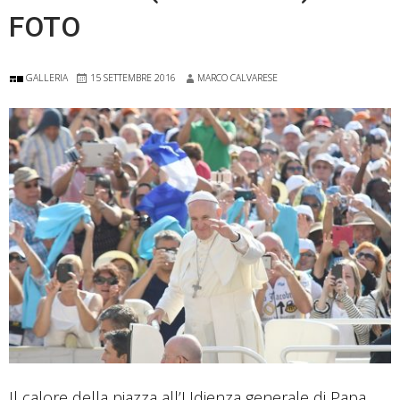
invade
FOTO
l’intimità
di
GALLERIA
15 SETTEMBRE 2016
MARCO CALVARESE
chi
soffre
Il calore della piazza all’Udienza generale di Papa