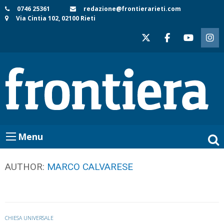
Skip
0746 25361
redazione@frontierarieti.com
Via Cintia 102, 02100 Rieti
to
content
Menu
AUTHOR:
MARCO CALVARESE
CHIESA UNIVERSALE