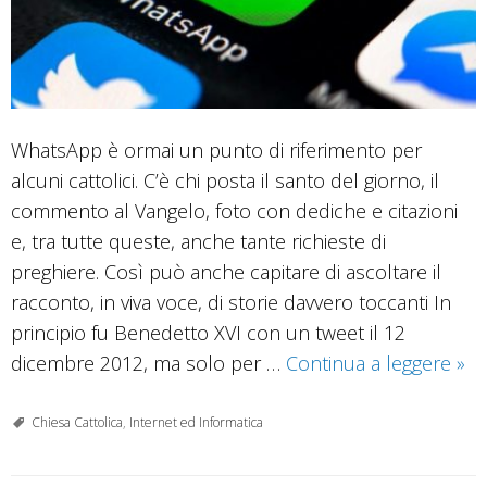
WhatsApp è ormai un punto di riferimento per
alcuni cattolici. C’è chi posta il santo del giorno, il
commento al Vangelo, foto con dediche e citazioni
e, tra tutte queste, anche tante richieste di
preghiere. Così può anche capitare di ascoltare il
racconto, in viva voce, di storie davvero toccanti In
principio fu Benedetto XVI con un tweet il 12
La
dicembre 2012, ma solo per …
Continua a leggere
»
pre
cor
Chiesa Cattolica
,
Internet ed Informatica
an
su