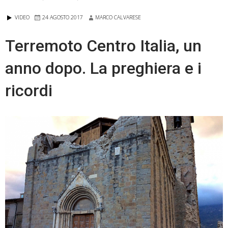
momento
VIDEO
24 AGOSTO 2017
MARCO CALVARESE
dei
giovani”
Terremoto Centro Italia, un
/
anno dopo. La preghiera e i
VIDEO
ricordi