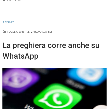
domenica
Parrocchie
dove
forse
non
INTERNET
ti
4 LUGLIO 2016
MARCO CALVARESE
aspetti:
nel
La preghiera corre anche su
villaggio
WhatsApp
turistico
al
mare