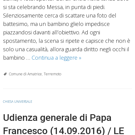
si sta celebrando Messa, in punta di piedi.
Silenziosamente cerca di scattare una foto del
battesimo, ma un bambino glielo impedisce
piazzandosi davanti all’obiettivo. Ad ogni
spostamento, la scena si ripete e capisce che non è
solo una casualità, allora guarda diritto negli occhi il
Se
bambino …
Continua a leggere
»
una
foto
Comune di Amatrice
,
Terremoto
ad
Amatrice
può
CHIESA UNIVERSALE
essere
Udienza generale di Papa
di
troppo
Francesco (14.09.2016) / LE
e