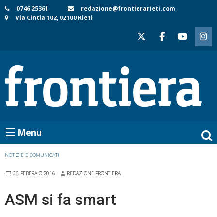
Skip
0746 25361
redazione@frontierarieti.com
Via Cintia 102, 02100 Rieti
to
content
Menu
NOTIZIE E COMUNICATI
26 FEBBRAIO 2016
REDAZIONE FRONTIERA
ASM si fa smart