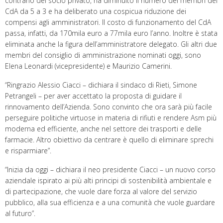
contrario del socio privato, ha diminuito il numero dei membri del
CdA da 5 a 3 e ha deliberato una cospicua riduzione dei
compensi agli amministratori. Il costo di funzionamento del CdA
passa, infatti, da 170mila euro a 77mila euro l’anno. Inoltre è stata
eliminata anche la figura dell’amministratore delegato. Gli altri due
membri del consiglio di amministrazione nominati oggi, sono
Elena Leonardi (vicepresidente) e Maurizio Camerini.
“Ringrazio Alessio Ciacci – dichiara il sindaco di Rieti, Simone
Petrangeli – per aver accettato la proposta di guidare il
rinnovamento dell’Azienda. Sono convinto che ora sarà più facile
perseguire politiche virtuose in materia di rifiuti e rendere Asm più
moderna ed efficiente, anche nel settore dei trasporti e delle
farmacie. Altro obiettivo da centrare è quello di eliminare sprechi
e risparmiare”.
“Inizia da oggi – dichiara il neo presidente Ciacci – un nuovo corso
aziendale ispirato ai più alti principi di sostenibilità ambientale e
di partecipazione, che vuole dare forza al valore del servizio
pubblico, alla sua efficienza e a una comunità che vuole guardare
al futuro”.