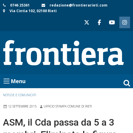
Skip
0746 25361
redazione@frontierarieti.com
Via Cintia 102, 02100 Rieti
to
content
Menu
NOTIZIE E COMUNICATI
12 SETTEMBRE 2015
UFFICIO STAMPA COMUNE DI RIETI
ASM, il Cda passa da 5 a 3