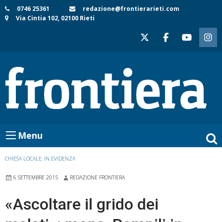
Skip
0746 25361
redazione@frontierarieti.com
Via Cintia 102, 02100 Rieti
to
content
Menu
CHIESA LOCALE
,
IN EVIDENZA
6 SETTEMBRE 2015
REDAZIONE FRONTIERA
«Ascoltare il grido dei