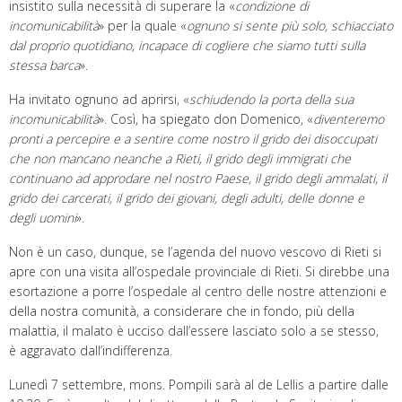
insistito sulla necessità di superare la «
condizione di
incomunicabilità
» per la quale «
ognuno si sente più solo, schiacciato
dal proprio quotidiano, incapace di cogliere che siamo tutti sulla
stessa barca
».
Ha invitato ognuno ad aprirsi, «
schiudendo la porta della sua
incomunicabilità
». Così, ha spiegato don Domenico, «
diventeremo
pronti a percepire e a sentire come nostro il grido dei disoccupati
che non mancano neanche a Rieti, il grido degli immigrati che
continuano ad approdare nel nostro Paese, il grido degli ammalati, il
grido dei carcerati, il grido dei giovani, degli adulti, delle donne e
degli uomini
».
Non è un caso, dunque, se l’agenda del nuovo vescovo di Rieti si
apre con una visita all’ospedale provinciale di Rieti. Si direbbe una
esortazione a porre l’ospedale al centro delle nostre attenzioni e
della nostra comunità, a considerare che in fondo, più della
malattia, il malato è ucciso dall’essere lasciato solo a se stesso,
è aggravato dall’indifferenza.
Lunedì 7 settembre, mons. Pompili sarà al de Lellis a partire dalle