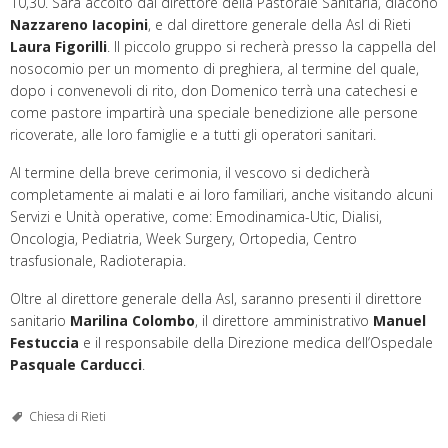
10,30. Sarà accolto dal direttore della Pastorale Sanitaria, diacono
Nazzareno Iacopini
, e dal direttore generale della Asl di Rieti
Laura Figorilli
. Il piccolo gruppo si recherà presso la cappella del
nosocomio per un momento di preghiera, al termine del quale,
dopo i convenevoli di rito, don Domenico terrà una catechesi e
come pastore impartirà una speciale benedizione alle persone
ricoverate, alle loro famiglie e a tutti gli operatori sanitari.
Al termine della breve cerimonia, il vescovo si dedicherà
completamente ai malati e ai loro familiari, anche visitando alcuni
Servizi e Unità operative, come: Emodinamica-Utic, Dialisi,
Oncologia, Pediatria, Week Surgery, Ortopedia, Centro
trasfusionale, Radioterapia.
Oltre al direttore generale della Asl, saranno presenti il direttore
sanitario
Marilina Colombo
, il direttore amministrativo
Manuel
Festuccia
e il responsabile della Direzione medica dell’Ospedale
Pasquale Carducci
.
Chiesa di Rieti