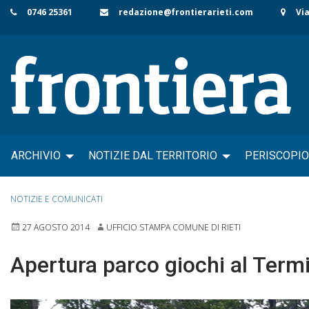
Skip
0746 25361
redazione@frontierarieti.com
Via
to
content
ARCHIVIO
NOTIZIE DAL TERRITORIO
PERISCOPIO
NOTIZIE E COMUNICATI
27 AGOSTO 2014
UFFICIO STAMPA COMUNE DI RIETI
Apertura parco giochi al Termi