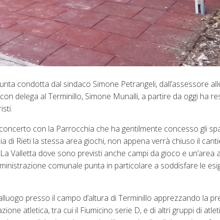
nta condotta dal sindaco Simone Petrangeli, dall’assessore all
n delega al Terminillo, Simone Munalli, a partire da oggi ha reso 
sti.
 di concerto con la Parrocchia che ha gentilmente concesso gli sp
a di Rieti la stessa area giochi, non appena verrà chiuso il canti
de La Valletta dove sono previsti anche campi da gioco e un’area 
Amministrazione comunale punta in particolare a soddisfare le es
luogo presso il campo d’altura di Terminillo apprezzando la pr
ne atletica, tra cui il Fiumicino serie D, e di altri gruppi di atlet