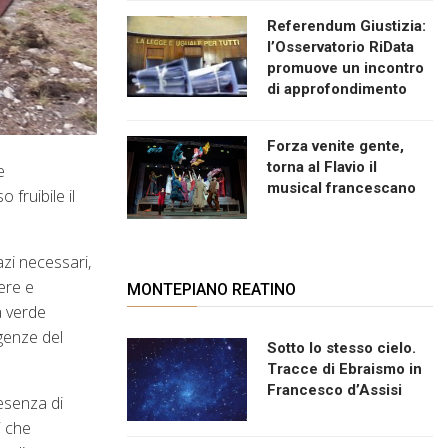
Referendum Giustizia:
l’Osservatorio RiData
promuove un incontro
di approfondimento
Forza venite gente,
torna al Flavio il
e
musical francescano
fruibile il
azi necessari,
ere e
MONTEPIANO REATINO
a verde
igenze del
Sotto lo stesso cielo.
Tracce di Ebraismo in
Francesco d’Assisi
esenza di
i che