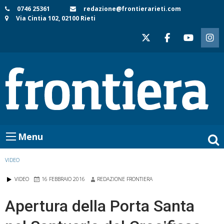
Skip
0746 25361
redazione@frontierarieti.com
Via Cintia 102, 02100 Rieti
to
content
Menu
VIDEO
VIDEO
16 FEBBRAIO 2016
REDAZIONE FRONTIERA
Apertura della Porta Santa