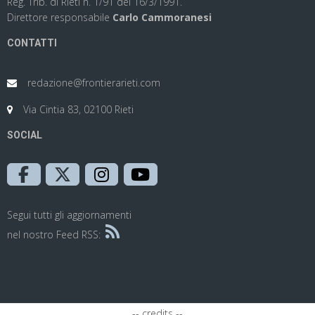
Reg. Trib. di Rieti n. 1/91 del 16/3/1991.
Direttore responsabile
Carlo Cammoranesi
CONTATTI
redazione@frontierarieti.com
Via Cintia 83, 02100 Rieti
SOCIAL
Segui tutti gli aggiornamenti
nel nostro Feed RSS:
-- credits --