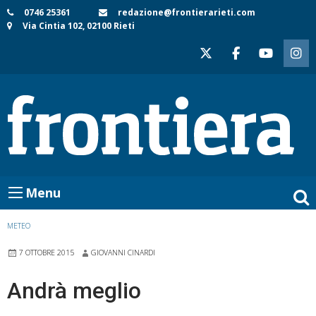
Skip
0746 25361
redazione@frontierarieti.com
Via Cintia 102, 02100 Rieti
to
content
Menu
METEO
7 OTTOBRE 2015
GIOVANNI CINARDI
Andrà meglio