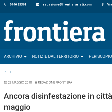
Skip
0746 25361
redazione@frontierarieti.com
Via
to
content
ARCHIVIO
NOTIZIE DAL TERRITORIO
PERISCOPIO
RIETI
29 MAGGIO 2018
REDAZIONE FRONTIERA
Ancora disinfestazione in città 
maggio