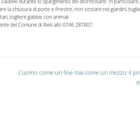
e cautele durante lo spargimento dei disinfestanti. In particolare,
 la chiusura di porte e finestre, non sostare nei giardini, toglie
ari, togliere gabbie con animali.
iente del Comune di Rieti allo 0746 287807.
L’uomo come un fine mai come un mezzo: il pro
e