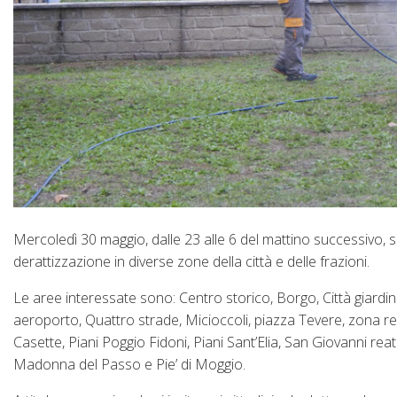
Mercoledì 30 maggio, dalle 23 alle 6 del mattino successivo, sar
derattizzazione in diverse zone della città e delle frazioni.
Le aree interessate sono: Centro storico, Borgo, Città giar
aeroporto, Quattro strade, Micioccoli, piazza Tevere, zona re
Casette, Piani Poggio Fidoni, Piani Sant’Elia, San Giovanni re
Madonna del Passo e Pie’ di Moggio.