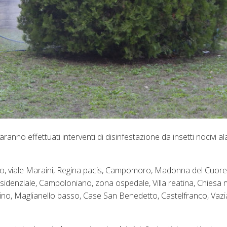
anno effettuati interventi di disinfestazione da insetti nocivi ala
dino, viale Maraini, Regina pacis, Campomoro, Madonna del Cuore
sidenziale, Campoloniano, zona ospedale, Villa reatina, Chiesa 
atino, Maglianello basso, Case San Benedetto, Castelfranco, Vazia