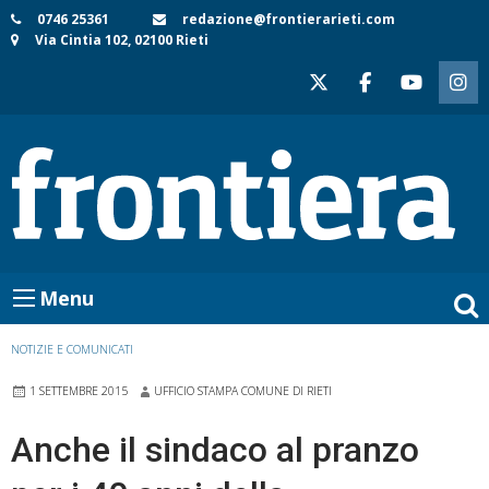
Skip
0746 25361
redazione@frontierarieti.com
Via Cintia 102, 02100 Rieti
to
content
Menu
NOTIZIE E COMUNICATI
1 SETTEMBRE 2015
UFFICIO STAMPA COMUNE DI RIETI
Anche il sindaco al pranzo