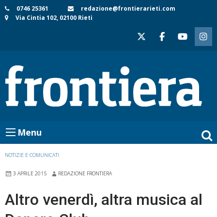
Skip
0746 25361
redazione@frontierarieti.com
Via Cintia 102, 02100 Rieti
to
content
Menu
NOTIZIE E COMUNICATI
3 APRILE 2015
REDAZIONE FRONTIERA
Altro venerdì, altra musica al