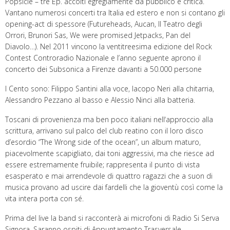
Popsicle – tre Ep. accolti egregiamente da pubblico e critica.
Vantano numerosi concerti tra Italia ed estero e non si contano gli
opening-act di spessore (Futureheads, Aucan, Il Teatro degli
Orrori, Brunori Sas, We were promised Jetpacks, Pan del
Diavolo…). Nel 2011 vincono la ventitreesima edizione del Rock
Contest Controradio Nazionale e l’anno seguente aprono il
concerto dei Subsonica a Firenze davanti a 50.000 persone
I Cento sono: Filippo Santini alla voce, Iacopo Neri alla chitarria,
Alessandro Pezzano al basso e Alessio Ninci alla batteria.
Toscani di provenienza ma ben poco italiani nellʼapproccio alla
scrittura, arrivano sul palco del club reatino con il loro disco
d’esordio “The Wrong side of the ocean”, un album maturo,
piacevolmente scapigliato, dai toni aggressivi, ma che riesce ad
essere estremamente fruibile; rappresenta il punto di vista
esasperato e mai arrendevole di quattro ragazzi che a suon di
musica provano ad uscire dai fardelli che la gioventù così come la
vita intera porta con sé.
Prima del live la band si racconterà ai microfoni di Radio Si Serva
Signora. Saranno ospiti di Appuntamento Trasversale,