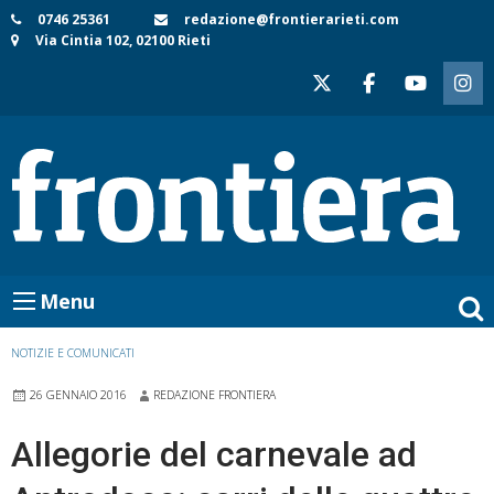
Skip
0746 25361
redazione@frontierarieti.com
Via Cintia 102, 02100 Rieti
to
content
Menu
NOTIZIE E COMUNICATI
26 GENNAIO 2016
REDAZIONE FRONTIERA
Allegorie del carnevale ad