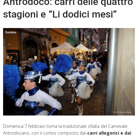
Antrodoco: carri delle quattro
stagioni e “Li dodici mesi”
Domenica 7 febbraio torna la tradizionale sfilata del Carnevale
Antrodocano, con il corteo composto dai
carri allegorici e dai