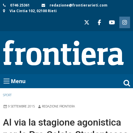
Skip
0746 25361
redazione@frontierarieti.com
Via Cintia 102, 02100 Rieti
to
content
Menu
SPORT
9 SETTEMBRE 2015
REDAZIONE FRONTIERA
Al via la stagione agonistica