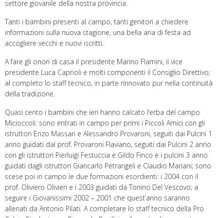
settore giovanile della nostra provincia.
Tanti i bambini presenti al campo, tanti genitori a chiedere
informazioni sulla nuova stagione, una bella aria di festa ad
accogliere vecchi e nuovi iscritti.
A fare gli onori di casa il presidente Marino Flamini, il vice
presidente Luca Caprioli e molti componenti il Consiglio Direttivo;
al completo lo staff tecnico, in parte rinnovato pur nella continuità
della tradizione.
Quasi cento i bambini che ieri hanno calcato l’erba del campo
Micioccoli: sono entrati in campo per primi i Piccoli Amici con gli
istruttori Enzo Massari e Alessandro Provaroni, seguiti dai Pulcini 1
anno guidati dal prof. Provaroni Flaviano, seguiti dai Pulcini 2 anno
con gli istruttori Pierluigi Festuccia e Gildo Finco e i pulcini 3 anno
guidati dagli istruttori Giancarlo Petrangeli e Claudio Mariani; sono
scese poi in campo le due formazioni esordienti: i 2004 con il
prof. Oliviero Olivieri e i 2003 guidati da Tonino Del Vescovo; a
seguire i Giovanissimi 2002 – 2001 che quest’anno saranno
allenati da Antonio Pilati. A completare lo staff tecnico della Pro