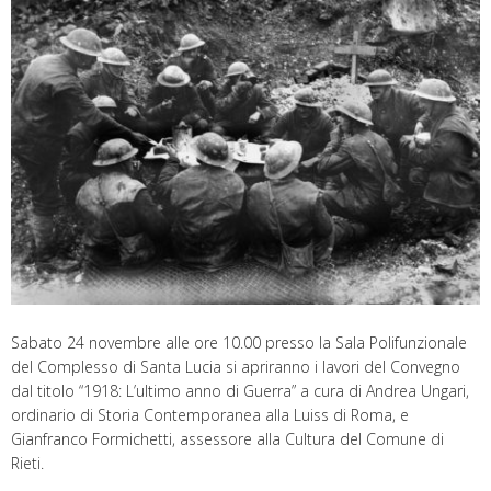
Sabato 24 novembre alle ore 10.00 presso la Sala Polifunzionale
del Complesso di Santa Lucia si apriranno i lavori del Convegno
dal titolo “1918: L’ultimo anno di Guerra” a cura di Andrea Ungari,
ordinario di Storia Contemporanea alla Luiss di Roma, e
Gianfranco Formichetti, assessore alla Cultura del Comune di
Rieti.