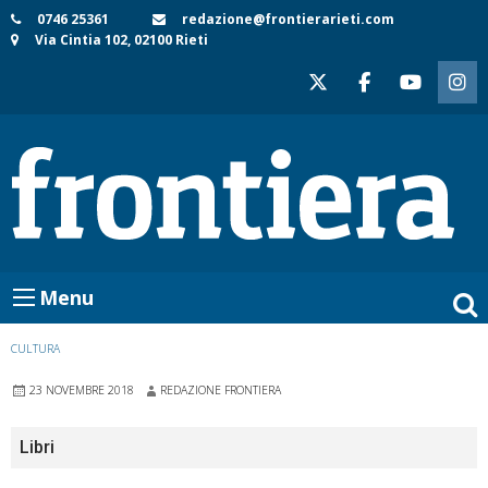
Skip
0746 25361
redazione@frontierarieti.com
Via Cintia 102, 02100 Rieti
to
content
Menu
CULTURA
23 NOVEMBRE 2018
REDAZIONE FRONTIERA
Libri