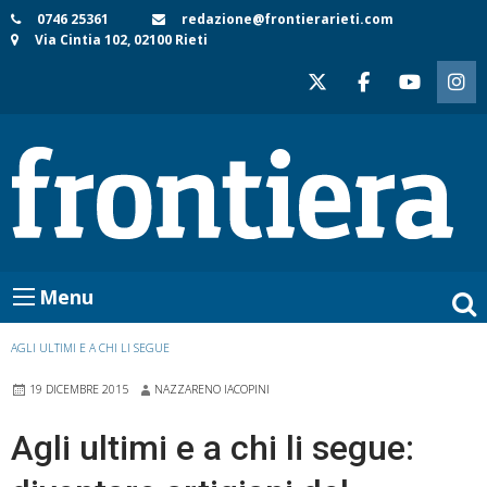
Skip
0746 25361
redazione@frontierarieti.com
Via Cintia 102, 02100 Rieti
to
content
Menu
AGLI ULTIMI E A CHI LI SEGUE
19 DICEMBRE 2015
NAZZARENO IACOPINI
Agli ultimi e a chi li segue: