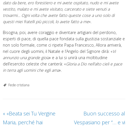
dato da bere, ero forestiero e mi avete ospitato, nudo e mi avete
vestito, malato e mi avete visitato, carcerato e siete venuti a
trovarmi… Ogni volta che avete fatto queste cose a uno solo di
questi miei fratelli più piccoli, lo avete fatto a me
».
Bisogna, poi, avere coraggio e diventare artigiani del perdono,
esperti di pace, di quella pace fondata sulla giustizia sostanziale e
non solo formale, come ci ripete Papa Francesco, Allora arriverà,
nel cuore degli uomini, il Natale e l’Angelo del Signore dirà: «
Vi
annunzio una grande gioia
» e a lui si unirà una moltitudine
dell’esercito celeste che canterà: «
Gloria a Dio nell’alto cieli e pace
in terra agli uomini che egli ama
».
Fede cristiana
«
«Beata sei Tu Vergine
Buon successo al
Maria, perché hai
Vespasiano per “… e vi