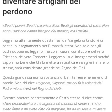
diventare artigiani del
perdono
«
Beati i poveri. Beati i misericordiosi. Beati gli operatori di pace. Non
sono i sani che hanno bisogno del medico, ma i malati
».
Leggiamo attentamente queste frasi del Vangelo di Cristo: è un
continuo insegnamento per l’umanità intera. Non solo con gli
occhi dobbiamo leggerlo, ma con il cuore, con il cuore del vero
Cristiano, del vero Credente. Leggiamo i suoi insegnamenti perché
sappiamo bene che Chi lo metterà in pratica e insegnerà a fare lo
stesso, sarà considerato grande nel Regno dei Cieli.
Questa grandezza non si sostanzia di beni terreni e nemmeno di
parole. Non chi dice «
“Signore, Signore”, ma chi fa la volontà del
Padre mio entrerà nel Regno dei cieli
».
Occorre operare concretamente e Cristo stesso ci dice come:
«
Non procuratevi oro, né argento, né moneta di rame
» ma «
ho
avuto fame e mi avete dato da mangiare, ho avuto sete e mi avete