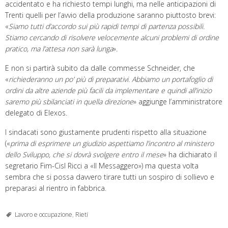
accidentato e ha richiesto tempi lunghi, ma nelle anticipazioni di
Trenti quelli per l’avvio della produzione saranno piuttosto brevi:
«
Siamo tutti d’accordo sui più rapidi tempi di partenza possibili.
Stiamo cercando di risolvere velocemente alcuni problemi di ordine
pratico, ma l’attesa non sarà lunga
»
.
E non si partirà subito da dalle commesse Schneider, che
«
richiederanno un po’ più di preparativi. Abbiamo un portafoglio di
ordini da altre aziende più facili da implementare e quindi all’inizio
saremo più sbilanciati in quella direzione
» aggiunge l’amministratore
delegato di Elexos
.
I sindacati sono giustamente prudenti rispetto alla situazione
(«
prima di esprimere un giudizio aspettiamo l’incontro al ministero
dello Sviluppo, che si dovrà svolgere entro il mese
» ha dichiarato il
segretario Fim-Cisl Ricci a «Il Messaggero») ma questa volta
sembra che si possa davvero tirare tutti un sospiro di sollievo e
preparasi al rientro in fabbrica.
Lavoro e occupazione
,
Rieti