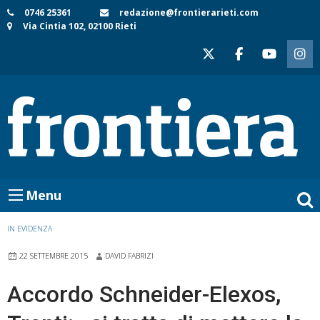
Skip
0746 25361
redazione@frontierarieti.com
Via Cintia 102, 02100 Rieti
to
content
Menu
IN EVIDENZA
22 SETTEMBRE 2015
DAVID FABRIZI
Accordo Schneider-Elexos,