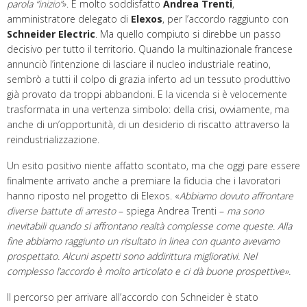
parola “inizio”
». È molto soddisfatto
Andrea Trenti
,
amministratore delegato di
Elexos
, per l’accordo raggiunto con
Schneider Electric
. Ma quello compiuto si direbbe un passo
decisivo per tutto il territorio. Quando la multinazionale francese
annunciò l’intenzione di lasciare il nucleo industriale reatino,
sembrò a tutti il colpo di grazia inferto ad un tessuto produttivo
già provato da troppi abbandoni. E la vicenda si è velocemente
trasformata in una vertenza simbolo: della crisi, ovviamente, ma
anche di un’opportunità, di un desiderio di riscatto attraverso la
reindustrializzazione.
Un esito positivo niente affatto scontato, ma che oggi pare essere
finalmente arrivato anche a premiare la fiducia che i lavoratori
hanno riposto nel progetto di Elexos. «
A
bbiamo dovuto affrontare
diverse battute di arresto
– spiega Andrea Trenti –
ma sono
inevitabili quando si affrontano realtà complesse come queste.
A
lla
fine abbiamo raggiunto un risultato in linea con quanto avevamo
prospettato. Alcuni aspetti sono addirittura migliorativi. Nel
complesso l’accordo è molto articolato e ci dà buone prospettive
».
Il percorso per arrivare all’accordo con Schneider è stato