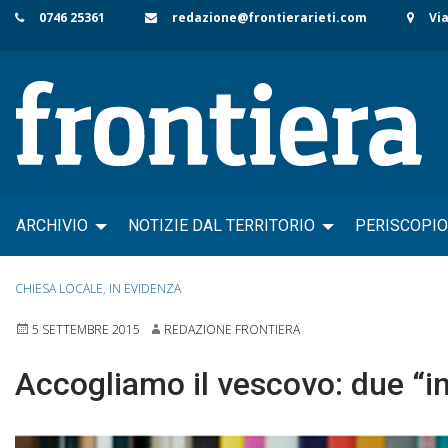
Skip
0746 25361
redazione@frontierarieti.com
Via
to
content
ARCHIVIO
NOTIZIE DAL TERRITORIO
PERISCOPIO
CHIESA LOCALE
,
IN EVIDENZA
5 SETTEMBRE 2015
REDAZIONE FRONTIERA
Accogliamo il vescovo: due “in